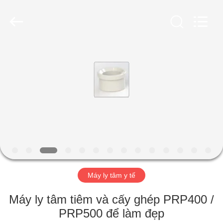
2026
Hunan
Xiangyi
Laboratory
Instrument
Development
Co.,
Ltd..
NHÀ
All
Rights
Reserved.
SẢN
PHẨM
VỀ
CHÚNG
TÔI
Máy ly tâm y tế
CHUYẾN
Máy ly tâm tiêm và cấy ghép PRP400 /
THAM
PRP500 để làm đẹp