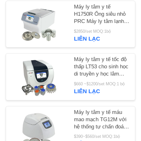
Máy ly tâm y tế
TIN
H1750R Ống siêu nhỏ
PRC Máy ly tâm lạnh
TỨC
tốc độ cao
$2850/set MOQ:1bộ
LIÊN LẠC
CÁC
VỤ
Máy ly tâm y tế tốc độ
ÁN
thấp LT53 cho sinh học
di truyền y học lâm
sàng
VR
$660 ~$1200/set MOQ:1 bộ
LIÊN LẠC
SƠ
Máy ly tâm y tế máu
ĐỒ
mao mạch TG12M với
TRANG
hệ thống tự chẩn đoán
lỗi
WEB
$390~$560/set MOQ:1bộ