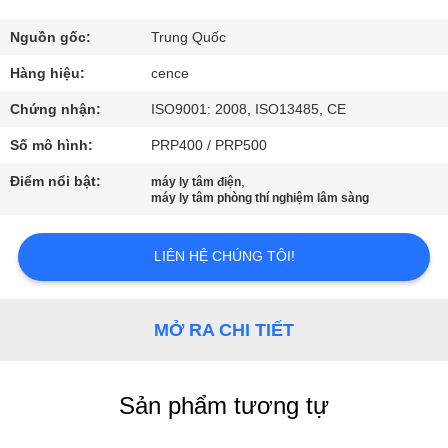
QUAN
NHÀ
Nguồn gốc:
Trung Quốc
MÁY
Hàng hiệu:
cence
Chứng nhận:
ISO9001: 2008, ISO13485, CE
KIỂM
Số mô hình:
PRP400 / PRP500
SOÁT
Điểm nổi bật:
,
máy ly tâm điện
CHẤT
máy ly tâm phòng thí nghiệm lâm sàng
LƯỢNG
LIÊN HỆ CHÚNG TÔI!
LIÊN
HỆ
MỞ RA CHI TIẾT
VỚI
CHÚNG
Sản phẩm tương tự
TÔI