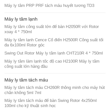
Máy ly tâm PRP PRF tách máu huyết tương TD3
TIN
TỨC
Máy ly tâm lạnh
Máy ly tâm công suất lớn để bàn H2050R với Rotor
xoay 4 * 750ml
CÁC
Máy ly tâm lạnh Cence Cổ điển H2500R Công suất tối
VỤ
đa 6x100ml Rotor góc
ÁN
Swing Out Rotor Máy ly tâm lạnh CHT210R 4 * 750ml
Máy ly tâm làm lạnh tốc độ cao H2100R Máy ly tâm
VR
công suất lớn hàng đầu
Máy ly tâm tách máu
SƠ
Máy ly tâm tách máu CH260R thông minh cho máy hút
ĐỒ
chân không 5ml 7ml
TRANG
Máy ly tâm tách máu để bàn Swing Rotor 4x250ml
WEB
100ml cho kỹ thuật sinh học