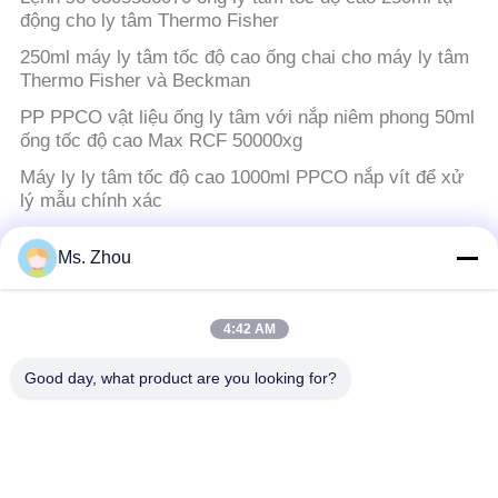
động cho ly tâm Thermo Fisher
250ml máy ly tâm tốc độ cao ống chai cho máy ly tâm
Thermo Fisher và Beckman
PP PPCO vật liệu ống ly tâm với nắp niêm phong 50ml
ống tốc độ cao Max RCF 50000xg
Máy ly ly tâm tốc độ cao 1000ml PPCO nắp vít để xử
lý mẫu chính xác
Ms. Zhou
Máy ly tâm phòng thí nghiệm
Máy ly tâm phòng thí nghiệm máy tính bảng, máy ly
tâm máu Hiệu suất tuyệt vời
4:42 AM
Good day, what product are you looking for?
Máy ly tâm y tế
L535 - 1 Máy ly tâm để bàn lạnh sử dụng trong phòng
thí nghiệm Nhiệt độ khí quyển bình thường