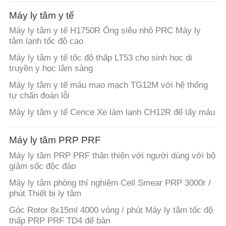
QUAN
Máy ly tâm y tế
NHÀ
Máy ly tâm y tế H1750R Ống siêu nhỏ PRC Máy ly
MÁY
tâm lạnh tốc độ cao
Máy ly tâm y tế tốc độ thấp LT53 cho sinh học di
KIỂM
truyền y học lâm sàng
SOÁT
Máy ly tâm y tế máu mao mạch TG12M với hệ thống
tự chẩn đoán lỗi
CHẤT
Máy ly tâm y tế Cence Xe làm lạnh CH12R để lấy máu
LƯỢNG
Máy ly tâm PRP PRF
LIÊN
Máy ly tâm PRP PRF thân thiện với người dùng với bộ
HỆ
giảm sốc độc đáo
VỚI
Máy ly tâm phòng thí nghiệm Cell Smear PRP 3000r /
phút Thiết bị ly tâm
CHÚNG
Góc Rotor 8x15ml 4000 vòng / phút Máy ly tâm tốc độ
TÔI
thấp PRP PRF TD4 để bàn