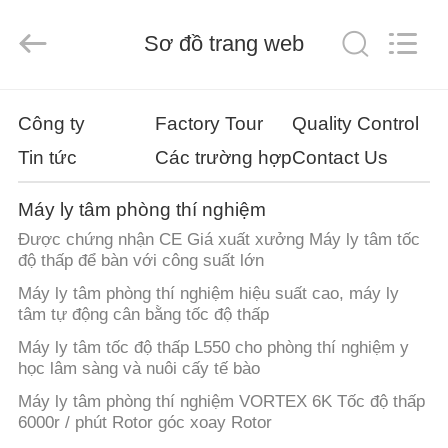
2026
Hunan
Xiangyi
Laboratory
Sơ đồ trang web
Instrument
Development
Co.,
Ltd..
NHÀ
All
Rights
Công ty
Factory Tour
Quality Control
Reserved.
Tin tức
Các trường hợp
Contact Us
SẢN
PHẨM
Máy ly tâm phòng thí nghiệm
Được chứng nhận CE Giá xuất xưởng Máy ly tâm tốc
VỀ
độ thấp để bàn với công suất lớn
CHÚNG
Máy ly tâm phòng thí nghiệm hiệu suất cao, máy ly
tâm tự động cân bằng tốc độ thấp
TÔI
Máy ly tâm tốc độ thấp L550 cho phòng thí nghiệm y
học lâm sàng và nuôi cấy tế bào
CHUYẾN
Máy ly tâm phòng thí nghiệm VORTEX 6K Tốc độ thấp
THAM
6000r / phút Rotor góc xoay Rotor