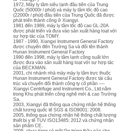
QUAN
1972, Máy ly tâm siêu lạnh đầu tiên của Trung
Quốc (50000r / phút) và máy ly tâm tốc độ cao
NHÀ
(22000r / phút) đầu tiên của Trung Quốc đã được
MÁY
phát triển thành công ở Xiangyi.
1981 đến 1989, máy ly tâm tốc độ cao GL-20A
được phát triển và đưa vào sản xuất hàng loạt với
sự hợp tác của TOMY.
KIỂM
1987 - 1990, Xiangxi Instrument General Factory
được chuyển đến Trường Sa và đổi tên thành
SOÁT
Hunan Instrument General Factory
1990 đến 1998, máy ly tâm lạnh công suất lớn
CHẤT
được đưa vào sản xuất hàng loạt với sự hợp tác
LƯỢNG
của BECKMAN.
2001, chi nhánh nhà máy máy ly tâm trực thuộc
Hunan Instrument General Factory được tái cấu
trúc và chuyển đổi thành công ty cổ phần ----
LIÊN
Xiangyi Centrifuge and Instrument Co., Ltd.nằm
trong Khu phát triển công nghệ mới & cao Trường
HỆ
Sa.
2003, Xiangyi đã thông qua chứng nhận hệ thống
VỚI
chất lượng quốc tế SGS & ISO9001: 2008.
CHÚNG
2005, thông qua chứng nhận hệ thống chất lượng
thiết bị y tế TUV ISO13485: 2012 và chứng nhận
TÔI
sản phẩm CE.
2005, chưa từng có một lần trúng thầu nào cho