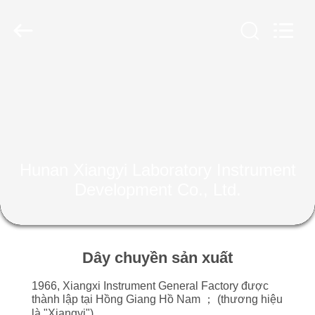
2026
Hunan
Xiangyi
Laboratory
Instrument
Development
Co.,
Ltd..
NHÀ
All
Rights
Reserved.
SẢN
PHẨM
Hunan Xiangyi Laboratory Instrument
VỀ
Development Co., Ltd.
CHÚNG
TÔI
Dây chuyền sản xuất
CHUYẾN
1966, Xiangxi Instrument General Factory được
THAM
thành lập tại Hồng Giang Hồ Nam ； (thương hiệu
là "Xiangyi")