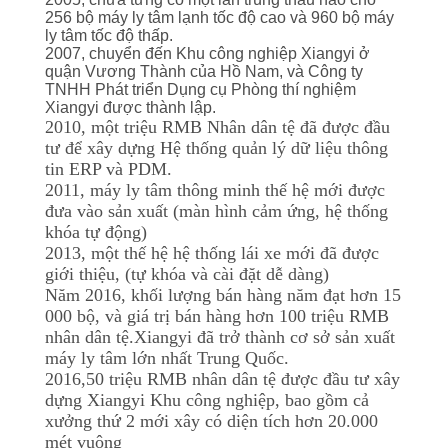
256 bộ máy ly tâm lạnh tốc độ cao và 960 bộ máy
ly tâm tốc độ thấp.
TIN
2007, chuyển đến Khu công nghiệp Xiangyi ở
quận Vương Thành của Hồ Nam, và Công ty
TỨC
TNHH Phát triển Dụng cụ Phòng thí nghiệm
Xiangyi được thành lập.
2010, một triệu RMB
Nhân dân tệ đã được đầu
CÁC
tư để xây dựng Hệ thống quản lý dữ liệu thông
tin ERP và PDM.
VỤ
2011, máy ly tâm thông minh thế hệ mới được
ÁN
đưa vào sản xuất (màn hình cảm ứng, hệ thống
khóa tự động)
2013, một thế hệ hệ thống lái xe mới đã được
VR
giới thiệu, (tự khóa và cài đặt dễ dàng)
Năm 2016, khối lượng bán hàng năm đạt hơn 15
000 bộ, và giá trị bán hàng hơn 100 triệu RMB
SƠ
nhân dân tệ
.Xiangyi đã trở thành cơ sở sản xuất
máy ly tâm lớn nhất Trung Quốc.
ĐỒ
2016,50 triệu RMB nhân dân tệ
được đầu tư xây
TRANG
dựng
Xiangyi
Khu công nghiệp, bao gồm cả
xưởng thứ 2 mới xây có diện tích hơn 20.000
WEB
mét vuông