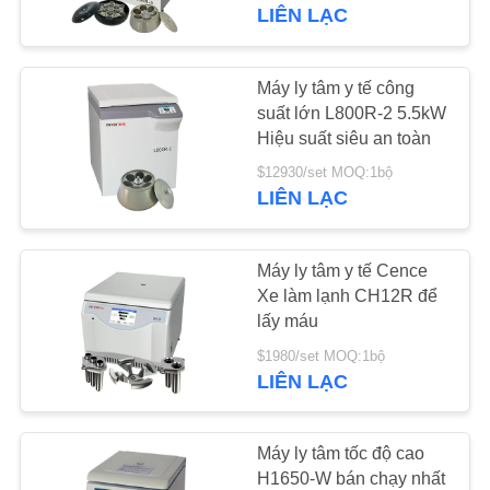
QUAN
LIÊN LẠC
NHÀ
MÁY
Máy ly tâm y tế công
suất lớn L800R-2 5.5kW
Hiệu suất siêu an toàn
KIỂM
$12930/set MOQ:1bộ
SOÁT
LIÊN LẠC
CHẤT
LƯỢNG
Máy ly tâm y tế Cence
Xe làm lạnh CH12R để
lấy máu
LIÊN
$1980/set MOQ:1bộ
HỆ
LIÊN LẠC
VỚI
CHÚNG
Máy ly tâm tốc độ cao
TÔI
H1650-W bán chạy nhất