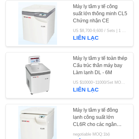
Máy ly tâm y tế công
PRIVACY
suất lớn thông minh CL5
Chứng nhận CE
POLICY
US $8,700-9,600 / Sets | 1 Set/Sets (Min. Order) MOQ:bộ/bộ 1
LIÊN LẠC
Máy ly tâm y tế toàn thép
Cấu trúc thân máy bay
Làm lạnh DL - 6M
US $10000~11000/Set MOQ:1 bộ
LIÊN LẠC
Máy ly tâm y tế đông
lạnh công suất lớn
CL6R cho các ngân
hàng máu / nhà thuốc
negotiable MOQ:1bộ