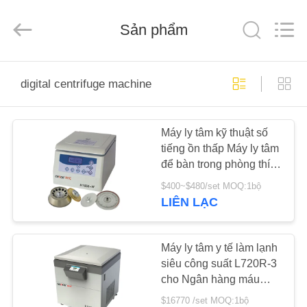
2025
Hunan
Xiangyi
Laboratory
Sản phẩm
Instrument
Development
Co.,
Ltd..
NHÀ
All
Rights
digital centrifuge machine
Reserved.
SẢN
Máy ly tâm kỹ thuật số
PHẨM
tiếng ồn thấp Máy ly tâm
để bàn trong phòng thí
VỀ
nghiệm H1650-W
$400~$480/set MOQ:1bộ
CHÚNG
LIÊN LẠC
TÔI
Máy ly tâm y tế làm lạnh
siêu công suất L720R-3
CHUYẾN
cho Ngân hàng máu
THAM
trung ương
$16770 /set MOQ:1bộ