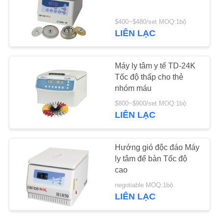
TIN
$400~$480/set MOQ:1bộ
LIÊN LẠC
TỨC
Máy ly tâm y tế TD-24K
CÁC
Tốc độ thấp cho thẻ
VỤ
nhóm máu
ÁN
$800~$900/set MOQ:1bộ
LIÊN LẠC
VR
Hướng gió độc đáo Máy
ly tâm để bàn Tốc độ
SƠ
cao
ĐỒ
negotiable MOQ:1bộ
TRANG
LIÊN LẠC
WEB