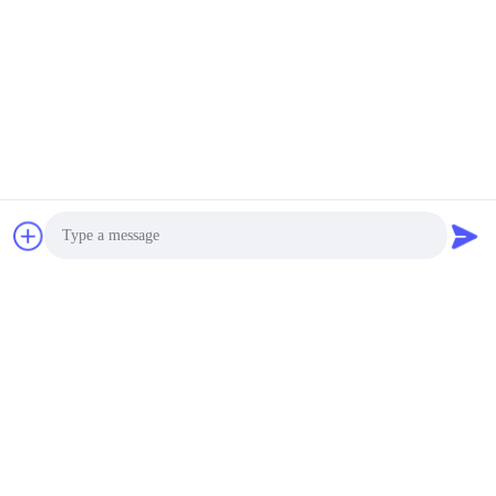
CTK80R
US $8,700-9,600 / Sets | 1 Set/Sets (Min. Order) MOQ:1bộ
LIÊN LẠC
Máy ly tâm y tế để bàn
Cân bằng tự động tốc độ
thấp TDZ4A - WS
negotiable MOQ:1bộ
LIÊN LẠC
48 Chi nhánh Máy ly tâm
điện công suất, Máy ly
Photo
tâm khoa học nhiệt
Video Call
negotiable MOQ:1bộ
LIÊN LẠC
Audio Call