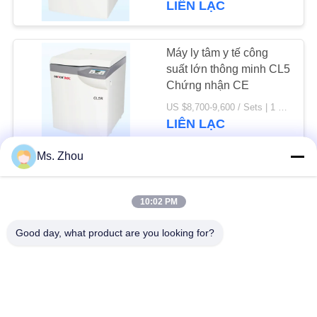
LIÊN LẠC
Máy ly tâm y tế công
suất lớn thông minh CL5
Chứng nhận CE
US $8,700-9,600 / Sets | 1 Set/Sets (Min. Order) MOQ:bộ/bộ 1
LIÊN LẠC
Ms. Zhou
Máy ly tâm cầm tay tự
động, Máy ly tâm công
10:02 PM
suất lớn Hoạt động an
toàn
US $8,700-9,600 / Sets | 1 Set/Sets (Min. Order) MOQ:1bộ
Good day, what product are you looking for?
LIÊN LẠC
Máy ly tâm y tế lạnh
4000r / Tốc độ tối đa