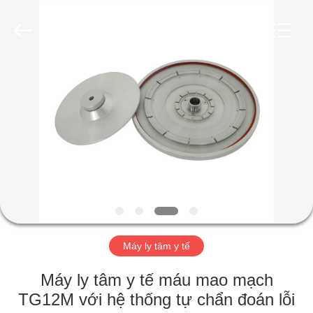
2026
Hunan
Xiangyi
Laboratory
Instrument
Development
Co.,
Ltd..
NHÀ
All
Rights
Reserved.
SẢN
PHẨM
VỀ
CHÚNG
TÔI
Máy ly tâm y tế
CHUYẾN
Máy ly tâm y tế máu mao mạch
THAM
TG12M với hệ thống tự chẩn đoán lỗi