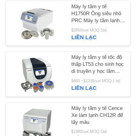
Máy ly tâm y tế
TIN
H1750R Ống siêu nhỏ
PRC Máy ly tâm lạnh
TỨC
tốc độ cao
$2850/set MOQ:1bộ
LIÊN LẠC
CÁC
VỤ
Máy ly tâm y tế tốc độ
ÁN
thấp LT53 cho sinh học
di truyền y học lâm
sàng
VR
$660 ~$1200/set MOQ:1 bộ
LIÊN LẠC
SƠ
Máy ly tâm y tế Cence
ĐỒ
Xe làm lạnh CH12R để
TRANG
lấy máu
WEB
$1980/set MOQ:1bộ