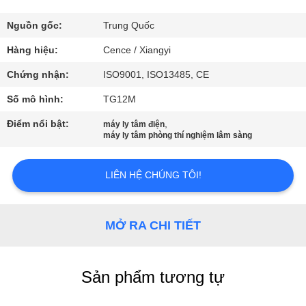
QUAN
NHÀ
Nguồn gốc:
Trung Quốc
MÁY
Hàng hiệu:
Cence / Xiangyi
Chứng nhận:
ISO9001, ISO13485, CE
KIỂM
Số mô hình:
TG12M
SOÁT
Điểm nổi bật:
,
máy ly tâm điện
CHẤT
máy ly tâm phòng thí nghiệm lâm sàng
LƯỢNG
LIÊN HỆ CHÚNG TÔI!
LIÊN
HỆ
MỞ RA CHI TIẾT
VỚI
CHÚNG
Sản phẩm tương tự
TÔI