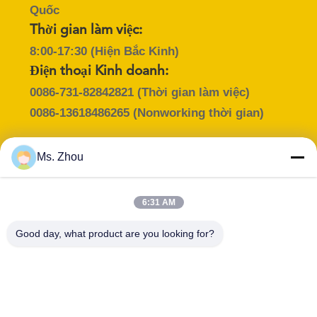
Quốc
TIN
Thời gian làm việc:
8:00-17:30 (Hiện Bắc Kinh)
TỨC
Điện thoại Kinh doanh:
0086-731-82842821
(Thời gian làm việc)
CÁC
0086-13618486265
(Nonworking thời gian)
VỤ
ÁN
Ms. Zhou
Người liên hệ :
VR
Miss. Zhou
6:31 AM
E-mail :
SƠ
Good day, what product are you looking for?
cence@cence.cn
ĐỒ
Chức vụ :
Điện thoại :
Manager
+8613100259558
TRANG
WHATSAPP :
WeChat :
WEB