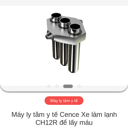
2026
Hunan
Xiangyi
Laboratory
Instrument
Development
Co.,
Ltd..
NHÀ
All
Rights
Reserved.
SẢN
PHẨM
VỀ
CHÚNG
TÔI
Máy ly tâm y tế
CHUYẾN
Máy ly tâm y tế Cence Xe làm lạnh
THAM
CH12R để lấy máu