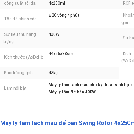
công suất tối đa:
4x250ml
RCF t
± 20 vòng / phút
Khoản
Tốc độ chính xác:
gian:
Sự tiêu thụ năng
400W
Sự bả
lượng:
44x56x38cm
Kích 
Kích thước (WxDxH):
(WxDx
Khối lượng tịnh:
42kg
Máy ly tâm tách máu cho kỹ thuật sinh học
,
Làm nổi bật:
Máy ly tâm để bàn 400W
Máy ly tâm tách máu để bàn Swing Rotor 4x250ml