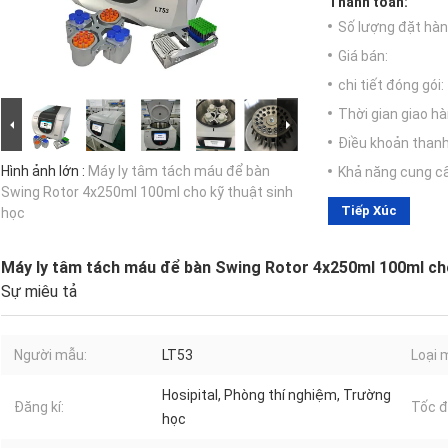
Thanh toán:
Số lượng đặt hàng
Giá bán:
chi tiết đóng gói:
Thời gian giao hà
Điều khoản thanh
Hình ảnh lớn :
Máy ly tâm tách máu để bàn
Khả năng cung c
Swing Rotor 4x250ml 100ml cho kỹ thuật sinh
Tiếp Xúc
học
Máy ly tâm tách máu để bàn Swing Rotor 4x250ml 100ml cho
Sự miêu tả
Người mẫu:
LT53
Loại 
Hosipital, Phòng thí nghiệm, Trường
Đăng kí:
Tốc đ
học