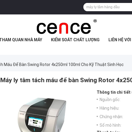
THAM QUAN NHÀ MÁY
KIỂM SOÁT CHẤT LƯỢNG
LIÊN HỆ VỚ
h Máu Để Bàn Swing Rotor 4x250ml 100ml Cho Kỹ Thuật Sinh Học
Máy ly tâm tách máu để bàn Swing Rotor 4x250
Thông tin chi tiết
Nguồn gốc:
Hàng hiệu:
Chứng nhận:
Số mô hình: