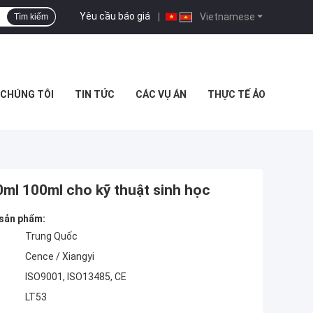
Yêu cầu báo giá
|
Vietnamese
Tìm kiếm
I CHÚNG TÔI
TIN TỨC
CÁC VỤ ÁN
THỰC TẾ ẢO
ml 100ml cho kỹ thuật sinh học
 sản phẩm:
Trung Quốc
Cence / Xiangyi
ISO9001, ISO13485, CE
LT53