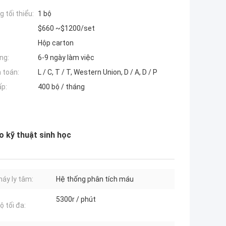
 tối thiểu:
1 bộ
$660 ~$1200/set
Hộp carton
ng:
6-9 ngày làm việc
 toán:
L / C, T / T, Western Union, D / A, D / P
ấp:
400 bộ / tháng
 kỹ thuật sinh học
máy ly tâm:
Hệ thống phân tích máu
5300r / phút
ộ tối đa: