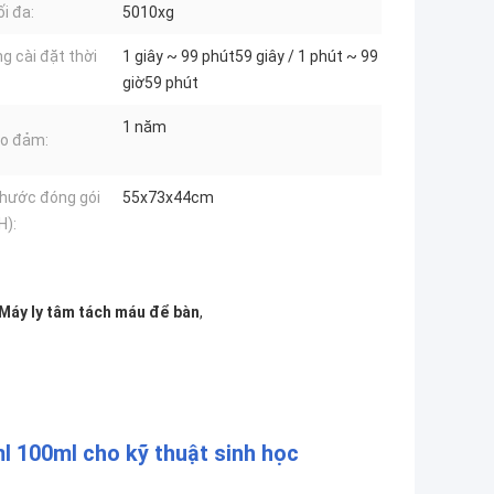
ối đa:
5010xg
g cài đặt thời
1 giây ~ 99 phút59 giây / 1 phút ~ 99
giờ59 phút
1 năm
o đảm:
thước đóng gói
55x73x44cm
H):
Máy ly tâm tách máu để bàn
,
 100ml cho kỹ thuật sinh học