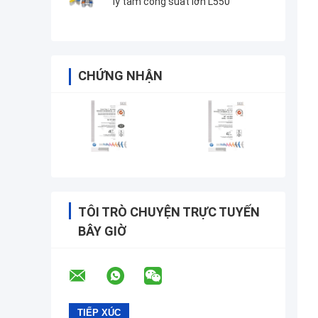
ly tâm công suất lớn L550
CHỨNG NHẬN
TÔI TRÒ CHUYỆN TRỰC TUYẾN
BÂY GIỜ