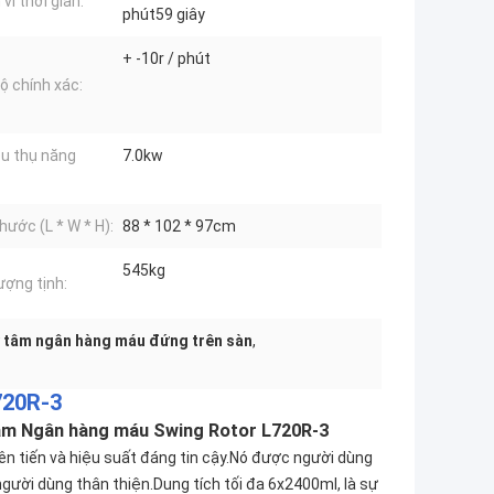
vi thời gian:
phút59 giây
+ -10r / phút
ộ chính xác:
êu thụ năng
7.0kw
hước (L * W * H):
88 * 102 * 97cm
545kg
ượng tịnh:
y tâm ngân hàng máu đứng trên sàn
,
720R-3
 tâm Ngân hàng máu Swing Rotor L720R-3
iên tiến và hiệu suất đáng tin cậy.Nó được người dùng
gười dùng thân thiện.Dung tích tối đa 6x2400ml, là sự