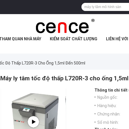
THAM QUAN NHÀ MÁY
KIỂM SOÁT CHẤT LƯỢNG
LIÊN HỆ VỚ
ốc Độ Thấp L720R-3 Cho Ống 1,5ml Đến 500ml
Máy ly tâm tốc độ thấp L720R-3 cho ống 1,5m
Thông tin chi tiết
Nguồn gốc:
Hàng hiệu:
Chứng nhận:
Số mô hình: