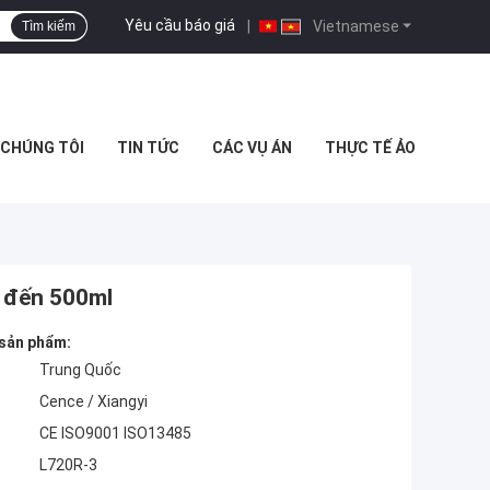
Yêu cầu báo giá
|
Vietnamese
Tìm kiếm
I CHÚNG TÔI
TIN TỨC
CÁC VỤ ÁN
THỰC TẾ ẢO
l đến 500ml
 sản phẩm:
Trung Quốc
Cence / Xiangyi
CE ISO9001 ISO13485
L720R-3