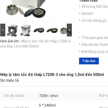
Thanh toán:
Số lượng đặt hàng
Giá bán:
chi tiết đóng gói:
Thời gian giao hà
Hình ảnh lớn :
Máy ly tâm tốc độ thấp L720R-3
Điều khoản thanh
cho ống 1,5ml đến 500ml
Khả năng cung c
Tiếp Xúc
Máy ly tâm tốc độ thấp L720R-3 cho ống 1,5ml đến 500ml
Sự miêu tả
Tốc độ tối đa:
7200r / phút
RCF t
6 * 2400ml