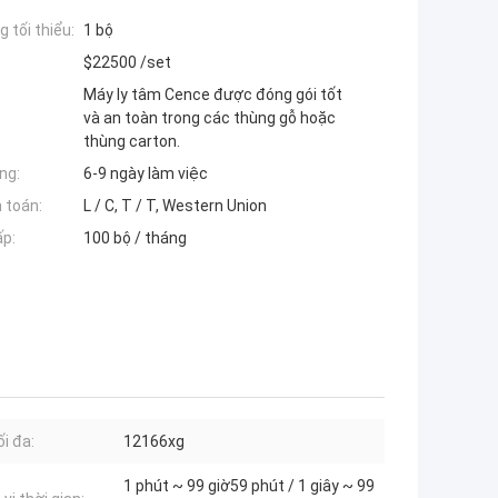
 tối thiểu:
1 bộ
$22500 /set
Máy ly tâm Cence được đóng gói tốt
và an toàn trong các thùng gỗ hoặc
thùng carton.
ng:
6-9 ngày làm việc
 toán:
L / C, T / T, Western Union
ấp:
100 bộ / tháng
ối đa:
12166xg
1 phút ~ 99 giờ59 phút / 1 giây ~ 99