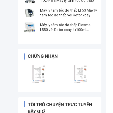
TDZ4-WS Máy ly tâm tốc độ thấp
Máy ly tâm tốc độ thấp LT53 Máy ly
tâm tốc độ thấp với Rotor xoay
Máy ly tâm tốc độ thấp Plasma
L550 với Rotor xoay 4x100ml
200ml 500ml
CHỨNG NHẬN
TÔI TRÒ CHUYỆN TRỰC TUYẾN
BÂY GIỜ