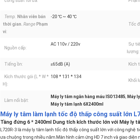
công suất tối đa:
Phạm 
Temp.
Nhân viên bán
-20 ℃ ~ 40 ℃
thời gian.
Range
Phạm
Tốc đ
vi
:
AC 110v / 220v
Sự ti
Nguồn cấp:
lượng:
Tiếng ồn:
≤65dB (A)
Kích t
Kích thước gói (L * W *
108 * 131 * 134
Khối l
H):
Máy ly tâm ngân hàng máu ISO13485
,
Máy l
Làm nổi bật:
Máy ly tâm lạnh 6X2400ml
Máy ly tâm làm lạnh tốc độ thấp công suất lớn L
Tầng đứng 6 * 2400ml Dung tích kích thước lớn với Máy ly
L720R-3 là máy ly tâm lạnh tốc độ thấp công suất lớn với công nghệ t
ưa chuộng trong nhiều năm.Màn hình cảm ứng HD 7 inch và giao diện n