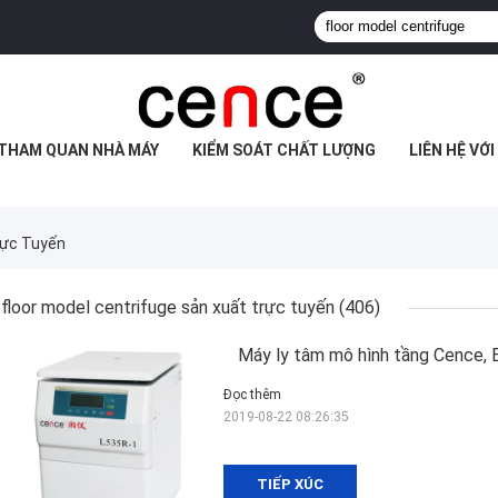
THAM QUAN NHÀ MÁY
KIỂM SOÁT CHẤT LƯỢNG
LIÊN HỆ VỚ
rực Tuyến
floor model centrifuge sản xuất trực tuyến
(406)
Máy ly tâm mô hình tầng Cence, 
Đọc thêm
2019-08-22 08:26:35
TIẾP XÚC