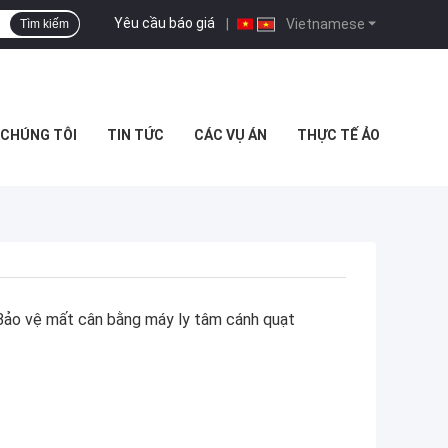
Yêu cầu báo giá
|
Vietnamese
Tìm kiếm
I CHÚNG TÔI
TIN TỨC
CÁC VỤ ÁN
THỰC TẾ ẢO
Bảo vệ mất cân bằng máy ly tâm cánh quạt