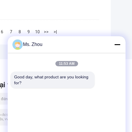
6
7
8
9
10
>>
>|
Ms. Zhou
11:53 AM
Good day, what product are you looking 
for?
ại tin nhắn