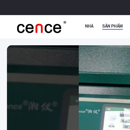
NHÀ
SẢN PHẨM
CÁC VỤ ÁN
THỰC T