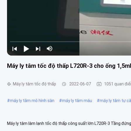
Máy ly tâm tốc độ thấp L720R-3 cho ống 1,5m
Máy ly tâm tốc độ thấp
2022-06-07
1051 quan đi
#
máy ly tâm mô hình sàn
#
máy ly tâm máu
#
máy ly tâm tự c
Máy ly tâm làm lạnh tốc độ thấp công suất lớn L720R-3 Tầng đứng
Swing Rotor L720R-3 L720R-3 là máy ly tâm lạnh tốc độ thấp công su