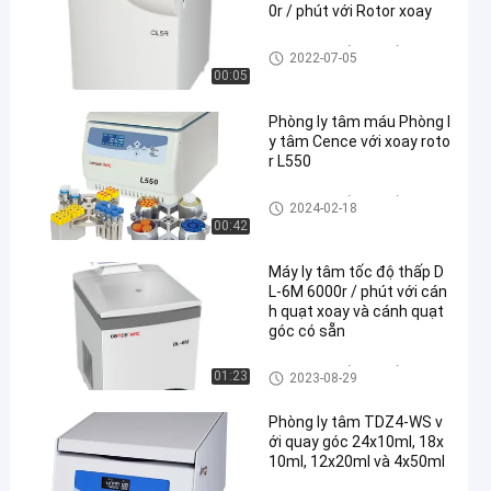
0r / phút với Rotor xoay
Máy ly tâm tốc độ thấp
2022-07-05
00:05
Phòng ly tâm máu Phòng l
y tâm Cence với xoay roto
r L550
Máy ly tâm tốc độ thấp
2024-02-18
00:42
Máy ly tâm tốc độ thấp D
L-6M 6000r / phút với cán
h quạt xoay và cánh quạt
góc có sẵn
Máy ly tâm tốc độ thấp
01:23
2023-08-29
Phòng ly tâm TDZ4-WS v
ới quay góc 24x10ml, 18x
10ml, 12x20ml và 4x50ml