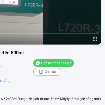
l đến 500ml
Liên hệ ngay bây giờ
ểm
Chia sẻ
ân bằng
 6 * 2400ml Dung tích kích thước lớn với Máy ly tâm Ngân hàng máu
ất l....
Xem thêm