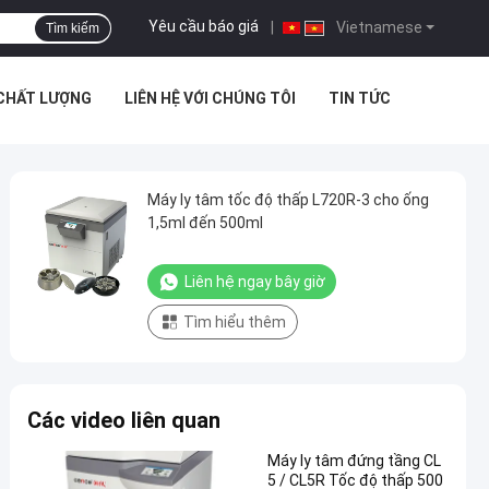
Yêu cầu báo giá
|
Vietnamese
Tìm kiếm
 CHẤT LƯỢNG
LIÊN HỆ VỚI CHÚNG TÔI
TIN TỨC
Máy ly tâm tốc độ thấp L720R-3 cho ống
1,5ml đến 500ml
Liên hệ ngay bây giờ
Tìm hiểu thêm
Các video liên quan
Máy ly tâm đứng tầng CL
5 / CL5R Tốc độ thấp 500