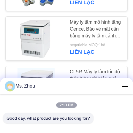
LIÊN LẠC
16
Máy ly tâm mô hình tầng
Bảng siêu nhỏ
Cence, Bảo vệ mất cân
bằng máy ly tâm cánh
quạt
negotiable MOQ:1bộ
LIÊN LẠC
CL5R Máy ly tâm tốc độ
4
thấp Nhẹ với hiệu quả
làm lạnh lý tưởng
Ms. Zhou
Máy ly tâm dầu thô
US $8,700-9,600 / Sets | 1 Set/Sets (Min. Order) MOQ:bộ/bộ 1
LIÊN LẠC
2:13 PM
Good day, what product are you looking for?
Máy ly tâm đa năng tốc
độ thấp Công suất lớn