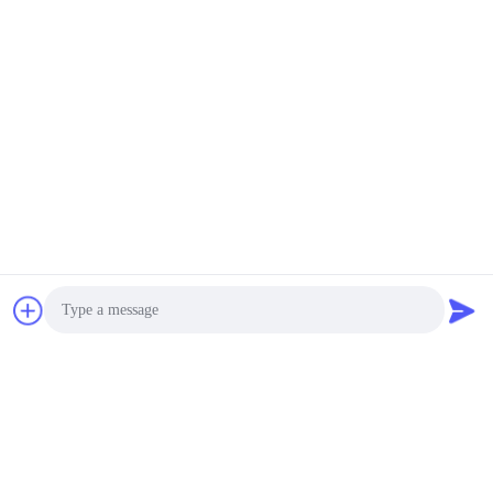
với máy nén thân thiện
5
với môi trường
US $8,700-9,600 / Sets | 1 Set/Sets (Min. Order) MOQ:bộ/bộ 1
LIÊN LẠC
Máy ly tâm mini
Máy ly tâm phòng thí
nghiệm cảm ứng sinh
học, máy ly tâm tự làm
sạch
negotiable MOQ:1bộ
LIÊN LẠC
15
Chiếc chai và ống ly
Bảo vệ môi trường Máy
tâm
ly tâm huyết học được
làm lạnh bằng máy nén
$2900~$3500/set MOQ:1bộ
LIÊN LẠC
Photo
Video Call