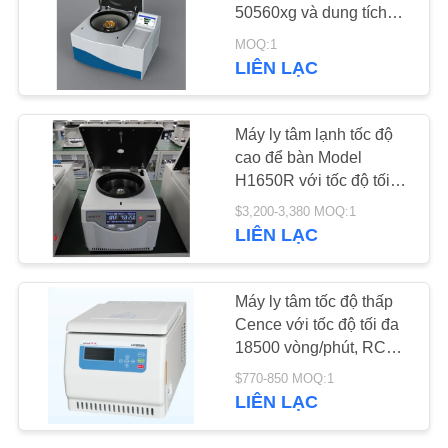
50560xg và dung tích
6x100ml dùng trong
TIN
MOQ:1
phòng thí nghiệm
LIÊN LẠC
69
TỨC
Máy ly tâm tách
Máy ly tâm lạnh tốc độ
CÁC
máu
cao để bàn Model
VỤ
H1650R với tốc độ tối
đa 16500 vòng/phút và
ÁN
$3,200-3,380 MOQ:1
RCF tối đa 21532xg
LIÊN LẠC
VR
53
Máy ly tâm tốc độ thấp
Máy ly tâm ngân
Cence với tốc độ tối đa
SƠ
18500 vòng/phút, RCF
hàng máu
ĐỒ
tối đa 23797xg và dung
$770-850 MOQ:1
tích tối đa 4*100ml
TRANG
LIÊN LẠC
WEB