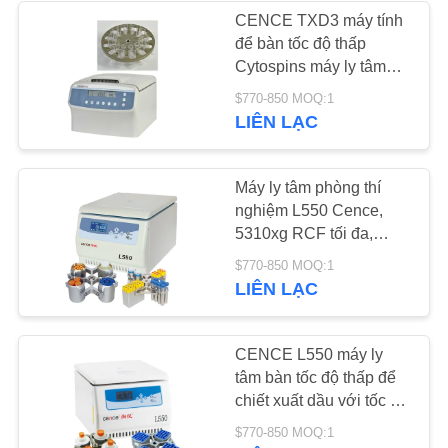
CENCE TXD3 máy tính
PRIVACY
để bàn tốc độ thấp
214
Cytospins máy ly tâm
POLICY
Máy ly tâm tốc độ
với 12 slide Capacity
$770-850 MOQ:1
≤60dB ((A) Tiếng ồn và
LIÊN LẠC
thấp
nhỏ gọn
380x500x300mm Thiết
kế
Máy ly tâm phòng thí
nghiệm L550 Cence,
5310xg RCF tối đa,
Dung tích 4x500ml, Độ
60
$770-850 MOQ:1
ồn thấp <65dB(A), Máy
LIÊN LẠC
Máy ly tâm tốc độ
ly tâm tốc độ thấp để
bàn
cao
CENCE L550 máy ly
tâm bàn tốc độ thấp để
chiết xuất dầu với tốc độ
5500r/min và RCF
$770-850 MOQ:1
5310xg