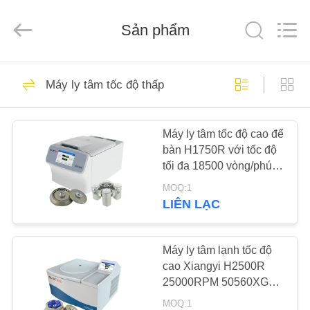
2026
Hunan
Xiangyi
Laboratory
Sản phẩm
Instrument
Development
Co.,
Ltd..
NHÀ
All
113
Rights
Máy ly tâm tốc độ thấp
Reserved.
Máy ly tâm phòng
SẢN
thí nghiệm
Máy ly tâm tốc độ cao để
PHẨM
bàn H1750R với tốc độ
tối đa 18500 vòng/phút,
VỀ
RCF tối đa 29302xg và
MOQ:1
rotor văng 4x100ml
CHÚNG
LIÊN LẠC
148
TÔI
Máy ly tâm lạnh tốc độ
Máy ly tâm y tế
cao Xiangyi H2500R
CHUYẾN
25000RPM 50560XG
THAM
với dung tích 6*100ml
MOQ:1