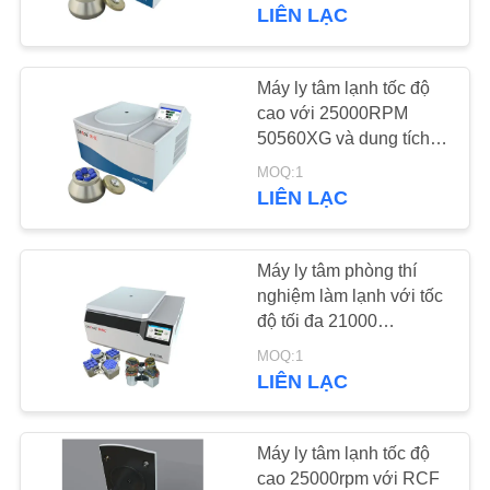
QUAN
dùng trong phòng thí
LIÊN LẠC
nghiệm
NHÀ
MÁY
Máy ly tâm lạnh tốc độ
35
cao với 25000RPM
Máy ly tâm PRP
50560XG và dung tích
KIỂM
6x100ml để tách
PRF
MOQ:1
SOÁT
DNA/RNA và tế bào
LIÊN LẠC
CHẤT
LƯỢNG
Máy ly tâm phòng thí
nghiệm làm lạnh với tốc
độ tối đa 21000
LIÊN
69
vòng/phút, dung tích
MOQ:1
HỆ
4x750ml và RCF tối đa
LIÊN LẠC
Máy ly tâm lạnh
VỚI
32752xg
CHÚNG
Máy ly tâm lạnh tốc độ
TÔI
cao 25000rpm với RCF