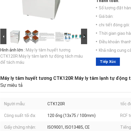
Thanh toán:
Số lượng đặt hàng
Giá bán:
chi tiết đóng gói:
Thời gian giao hà
Điều khoản thanh
Hình ảnh lớn :
Máy ly tâm huyết tương
Khả năng cung c
CTK120R Máy ly tâm lạnh tự động tách máu
Tiếp Xúc
để tách máu
Máy ly tâm huyết tương CTK120R Máy ly tâm lạnh tự động 
Sự miêu tả
Người mẫu:
CTK120R
tốc độ
Công suất tối đa:
120 ống (13x75 / 100mm)
RCF t
Giấy chứng nhận:
ISO9001, ISO13485, CE
Tiếng