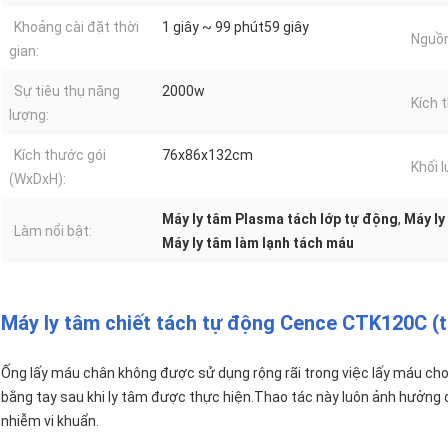
Khoảng cài đặt thời
1 giây ~ 99 phút59 giây
Nguồn
gian:
Sự tiêu thụ năng
2000w
Kích 
lượng:
Kích thước gói
76x86x132cm
Khối l
(WxDxH):
Máy ly tâm Plasma tách lớp tự động
,
Máy ly
Làm nổi bật:
Máy ly tâm làm lạnh tách máu
Máy ly tâm chiết tách tự động Cence CTK120C (tủ
Ống lấy máu chân không được sử dụng rộng rãi trong việc lấy máu ch
bằng tay sau khi ly tâm được thực hiện.Thao tác này luôn ảnh hưởng 
nhiễm vi khuẩn.