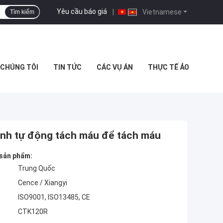
Yêu cầu báo giá
|
Vietnamese
Tìm kiếm
I CHÚNG TÔI
TIN TỨC
CÁC VỤ ÁN
THỰC TẾ ẢO
ạnh tự động tách máu để tách máu
 sản phẩm:
Trung Quốc
Cence / Xiangyi
ISO9001, ISO13485, CE
CTK120R