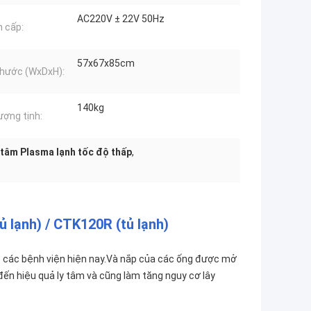
AC220V ± 22V 50Hz
 cấp:
57x67x85cm
thước (WxDxH):
140kg
ượng tịnh:
 tâm Plasma lạnh tốc độ thấp
,
 lạnh) / CTK120R (tủ lạnh)
o các bệnh viện hiện nay.Và nắp của các ống được mở
đến hiệu quả ly tâm và cũng làm tăng nguy cơ lây