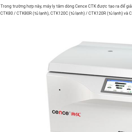
Trong trường hợp này, máy ly tâm dòng Cence CTK được tạo ra để giải
CTK80 / CTK80R (tủ lạnh), CTK120C (tủ lạnh) / CTK120R (tủ lạnh) và 