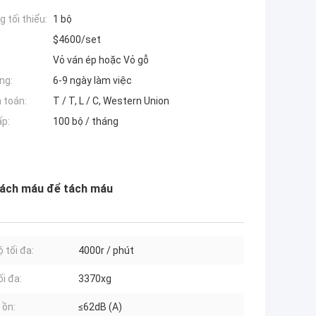
 tối thiểu:
1 bộ
$4600/set
Vỏ ván ép hoặc Vỏ gỗ
ng:
6-9 ngày làm việc
 toán:
T / T, L / C, Western Union
ấp:
100 bộ / tháng
tách máu để tách máu
 tối đa:
4000r / phút
ối đa:
3370xg
 ồn:
≤62dB (A)