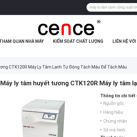
THAM QUAN NHÀ MÁY
KIỂM SOÁT CHẤT LƯỢNG
LIÊN HỆ VỚ
ương CTK120R Máy Ly Tâm Lạnh Tự Động Tách Máu Để Tách Máu
Máy ly tâm huyết tương CTK120R Máy ly tâm l
Thông tin chi tiết
Nguồn gốc:
Hàng hiệu:
Chứng nhận:
Số mô hình: