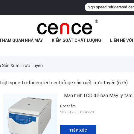
THAM QUAN NHÀ MÁY
KIỂM SOÁT CHẤT LƯỢNG
LIÊN HỆ VỚ
à Sản Xuất Trực Tuyến
high speed refrigerated centrifuge sản xuất trực tuyến
(675)
Màn hình LCD để bàn Máy ly tâm 
Đọc thêm
2020-12-30 15:46:23
TIẾP XÚC