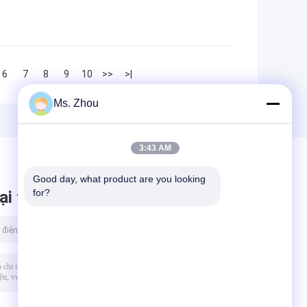
6
7
8
9
10
>>
>|
Ms. Zhou
3:43 AM
Good day, what product are you looking 
for?
ại tin nhắn