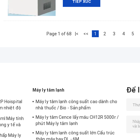
TIẾP XÚC
Page 1 of 68
|<
<<
1
2
3
4
5
Để l
Máy ly tâm lạnh
P Hoispital
Máy ly tâm lạnh công suất cao dành cho
m nhiệt độ
nhà thuốc / Bio - Sản phẩm
Máy ly tâm Cence lấy máu CH12R 5000r /
ml Máy tính
phút Máy ly tâm lạnh
ong y tế và
Máy ly tâm lạnh công suất lớn Cấu trúc
hấp Máy ly
thân máy bay DL - 6M