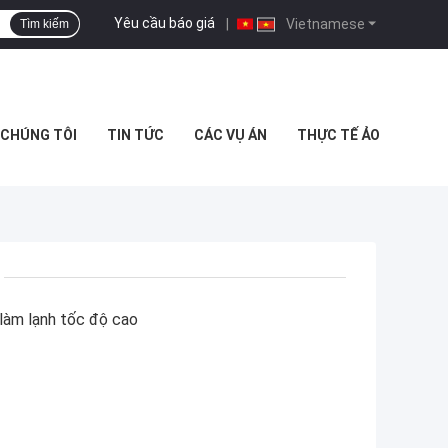
Yêu cầu báo giá
|
Vietnamese
Tìm kiếm
I CHÚNG TÔI
TIN TỨC
CÁC VỤ ÁN
THỰC TẾ ẢO
làm lạnh tốc độ cao