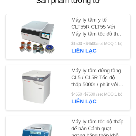
Sản phẩm tương tự
TIN
Máy ly tâm y tế
TỨC
CLT55R CLT55 Với
Máy ly tâm tốc độ thấp
Swing Rotor
CÁC
$1500 ~$4500/set MOQ:1 bộ
LIÊN LẠC
VỤ
ÁN
Máy ly tâm đứng tầng
CL5 / CL5R Tốc độ
VR
thấp 5000r / phút với
Rotor xoay
$4650~$7500 /set MOQ:1 bộ
SƠ
LIÊN LẠC
ĐỒ
TRANG
Máy ly tâm tốc độ thấp
để bàn Cánh quạt
WEB
ngang bằng thép không