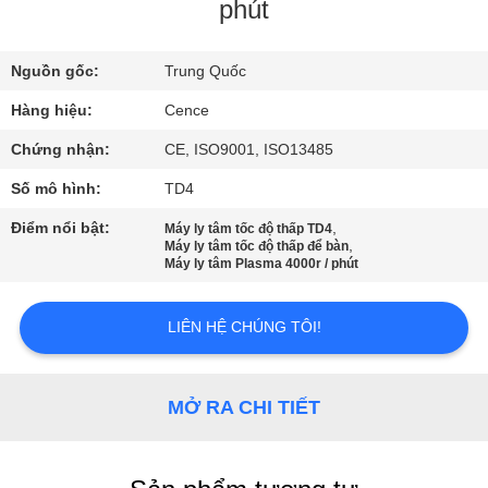
QUAN
phút
NHÀ
Nguồn gốc:
Trung Quốc
MÁY
Hàng hiệu:
Cence
KIỂM
Chứng nhận:
CE, ISO9001, ISO13485
SOÁT
Số mô hình:
TD4
CHẤT
Điểm nổi bật:
,
Máy ly tâm tốc độ thấp TD4
,
Máy ly tâm tốc độ thấp để bàn
LƯỢNG
Máy ly tâm Plasma 4000r / phút
LIÊN
LIÊN HỆ CHÚNG TÔI!
HỆ
VỚI
MỞ RA CHI TIẾT
CHÚNG
TÔI