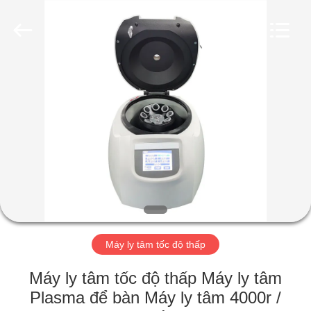
2026
Hunan
Xiangyi
Laboratory
Instrument
Development
Co.,
Ltd..
NHÀ
All
Rights
Reserved.
SẢN
PHẨM
VỀ
CHÚNG
TÔI
Máy ly tâm tốc độ thấp
CHUYẾN
Máy ly tâm tốc độ thấp Máy ly tâm
THAM
Plasma để bàn Máy ly tâm 4000r /