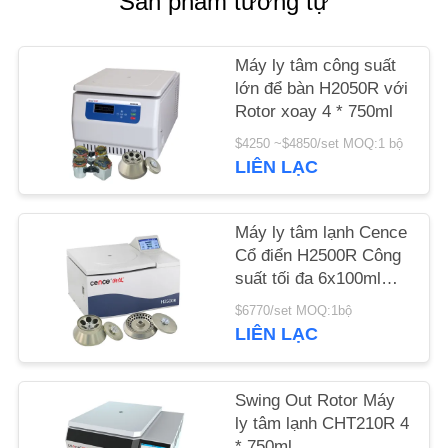
Sản phẩm tương tự
TIN
Máy ly tâm công suất
TỨC
lớn để bàn H2050R với
Rotor xoay 4 * 750ml
CÁC
$4250 ~$4850/set MOQ:1 bộ
LIÊN LẠC
VỤ
ÁN
Máy ly tâm lạnh Cence
Cổ điển H2500R Công
VR
suất tối đa 6x100ml
Rotor góc
$6770/set MOQ:1bộ
SƠ
LIÊN LẠC
ĐỒ
TRANG
Swing Out Rotor Máy
ly tâm lạnh CHT210R 4
WEB
* 750ml