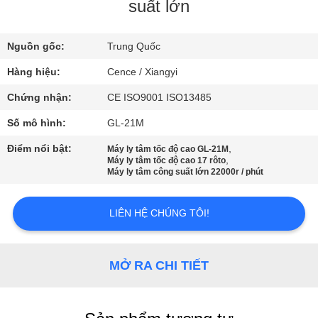
QUAN
suất lớn
NHÀ
Nguồn gốc:
Trung Quốc
MÁY
Hàng hiệu:
Cence / Xiangyi
KIỂM
Chứng nhận:
CE ISO9001 ISO13485
SOÁT
Số mô hình:
GL-21M
CHẤT
Điểm nổi bật:
,
Máy ly tâm tốc độ cao GL-21M
,
Máy ly tâm tốc độ cao 17 rôto
LƯỢNG
Máy ly tâm công suất lớn 22000r / phút
LIÊN
LIÊN HỆ CHÚNG TÔI!
HỆ
VỚI
MỞ RA CHI TIẾT
CHÚNG
TÔI