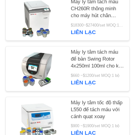
Máy ly tâm tách máu
CH260R thông minh
TIN
cho máy hút chân
không 5ml 7ml
TỨC
$18300~$27400/set MOQ:1 bộ
LIÊN LẠC
CÁC
VỤ
Máy ly tâm tách máu
để bàn Swing Rotor
ÁN
4x250ml 100ml cho kỹ
thuật sinh học
$660 ~$1200/set MOQ:1 bộ
VR
LIÊN LẠC
SƠ
Máy ly tâm tốc độ thấp
ĐỒ
L550 để tách máu với
cánh quạt xoay
TRANG
$900 ~$1900/set MOQ:1 bộ
WEB
LIÊN LẠC