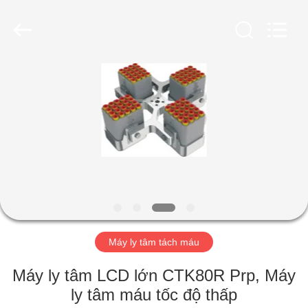
2026
Hunan
Xiangyi
Laboratory
Instrument
Development
Co.,
Ltd..
NHÀ
All
Rights
Reserved.
SẢN
PHẨM
VỀ
CHÚNG
TÔI
Máy ly tâm tách máu
CHUYẾN
Máy ly tâm LCD lớn CTK80R Prp, Máy
THAM
ly tâm máu tốc độ thấp