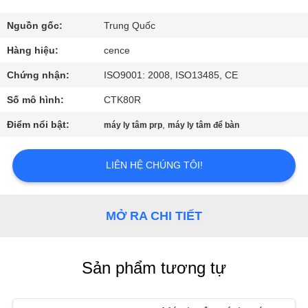
QUAN
NHÀ
Nguồn gốc:
Trung Quốc
MÁY
Hàng hiệu:
cence
Chứng nhận:
ISO9001: 2008, ISO13485, CE
KIỂM
Số mô hình:
CTK80R
SOÁT
Điểm nổi bật:
,
máy ly tâm prp
máy ly tâm để bàn
CHẤT
LƯỢNG
LIÊN HỆ CHÚNG TÔI!
LIÊN
MỞ RA CHI TIẾT
HỆ
VỚI
Sản phẩm tương tự
CHÚNG
TÔI