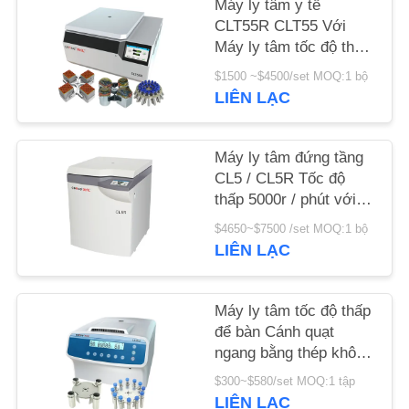
Máy ly tâm y tế
CLT55R CLT55 Với
TIN
Máy ly tâm tốc độ thấp
Swing Rotor
TỨC
$1500 ~$4500/set MOQ:1 bộ
LIÊN LẠC
CÁC
VỤ
Máy ly tâm đứng tầng
CL5 / CL5R Tốc độ
ÁN
thấp 5000r / phút với
Rotor xoay
$4650~$7500 /set MOQ:1 bộ
VR
LIÊN LẠC
SƠ
Máy ly tâm tốc độ thấp
ĐỒ
để bàn Cánh quạt
ngang bằng thép không
TRANG
gỉ 12x15ml L420-A
$300~$580/set MOQ:1 tập
WEB
4200rpm
LIÊN LẠC