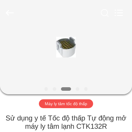
2026
Hunan
Xiangyi
Laboratory
Instrument
Development
Co.,
Ltd..
NHÀ
All
Rights
Reserved.
SẢN
PHẨM
VỀ
CHÚNG
TÔI
Máy ly tâm tốc độ thấp
CHUYẾN
Sử dụng y tế Tốc độ thấp Tự động mở
THAM
máy ly tâm lạnh CTK132R