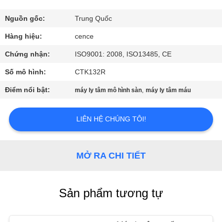
QUAN
NHÀ
Nguồn gốc:
Trung Quốc
MÁY
Hàng hiệu:
cence
Chứng nhận:
ISO9001: 2008, ISO13485, CE
KIỂM
Số mô hình:
CTK132R
SOÁT
Điểm nổi bật:
,
máy ly tâm mô hình sàn
máy ly tâm máu
CHẤT
LƯỢNG
LIÊN HỆ CHÚNG TÔI!
LIÊN
MỞ RA CHI TIẾT
HỆ
VỚI
Sản phẩm tương tự
CHÚNG
TÔI