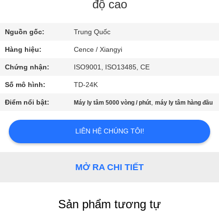
QUAN
độ cao
NHÀ
Nguồn gốc:
Trung Quốc
MÁY
Hàng hiệu:
Cence / Xiangyi
KIỂM
Chứng nhận:
ISO9001, ISO13485, CE
SOÁT
Số mô hình:
TD-24K
CHẤT
Điểm nổi bật:
,
Máy ly tâm 5000 vòng / phút
máy ly tâm hàng đầu
LƯỢNG
LIÊN HỆ CHÚNG TÔI!
LIÊN
HỆ
MỞ RA CHI TIẾT
VỚI
CHÚNG
Sản phẩm tương tự
TÔI