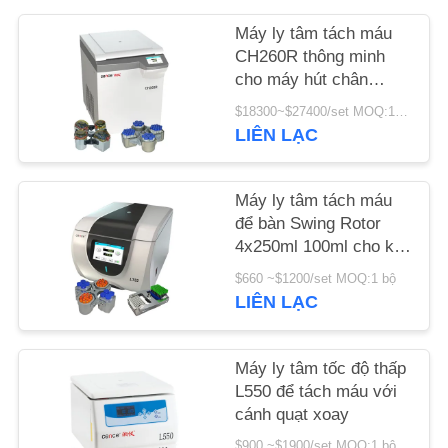
Máy ly tâm tách máu
TIN
CH260R thông minh
TỨC
cho máy hút chân
không 5ml 7ml
$18300~$27400/set MOQ:1 bộ
LIÊN LẠC
CÁC
VỤ
Máy ly tâm tách máu
ÁN
để bàn Swing Rotor
4x250ml 100ml cho kỹ
VR
thuật sinh học
$660 ~$1200/set MOQ:1 bộ
LIÊN LẠC
SƠ
ĐỒ
Máy ly tâm tốc độ thấp
L550 để tách máu với
TRANG
cánh quạt xoay
WEB
$900 ~$1900/set MOQ:1 bộ