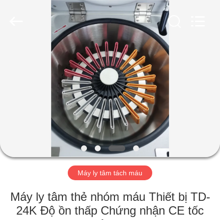
2026
Hunan
Xiangyi
Laboratory
Instrument
Development
Co.,
Ltd..
NHÀ
All
Rights
Reserved.
SẢN
PHẨM
VỀ
CHÚNG
TÔI
Máy ly tâm tách máu
CHUYẾN
Máy ly tâm thẻ nhóm máu Thiết bị TD-
THAM
24K Độ ồn thấp Chứng nhận CE tốc