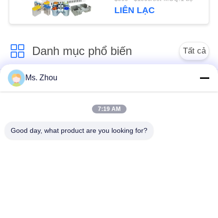
LIÊN LẠC
PRIVACY
POLICY
Danh mục phổ biến
Tất cả
các
Ms. Zhou
Máy ly tâm phòng thí
Máy ly tâm y tế
nghiệm
7:19 AM
Máy ly tâm PRP PRF
Máy ly tâm lạnh
Good day, what product are you looking for?
Máy ly tâm ngân
Máy ly tâm tách máu
hàng máu
Máy ly tâm tốc độ
Máy ly tâm tốc độ
thấp
cao