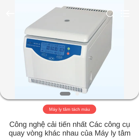
2026
Hunan
Xiangyi
Laboratory
Instrument
Development
Co.,
Ltd..
NHÀ
All
Rights
Reserved.
SẢN
PHẨM
VỀ
CHÚNG
TÔI
Máy ly tâm tách máu
CHUYẾN
Công nghệ cải tiến nhất Các công cụ
THAM
quay vòng khác nhau của Máy ly tâm