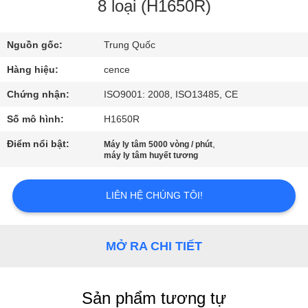
QUAN
8 loại (H1650R)
NHÀ
Nguồn gốc:
Trung Quốc
MÁY
Hàng hiệu:
cence
KIỂM
Chứng nhận:
ISO9001: 2008, ISO13485, CE
SOÁT
Số mô hình:
H1650R
CHẤT
Điểm nổi bật:
,
Máy ly tâm 5000 vòng / phút
máy ly tâm huyết tương
LƯỢNG
LIÊN HỆ CHÚNG TÔI!
LIÊN
HỆ
MỞ RA CHI TIẾT
VỚI
CHÚNG
TÔI
Sản phẩm tương tự