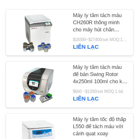
TIN
Máy ly tâm tách máu
CH260R thông minh
TỨC
cho máy hút chân
không 5ml 7ml
$18300~$27400/set MOQ:1 bộ
CÁC
LIÊN LẠC
VỤ
ÁN
Máy ly tâm tách máu
để bàn Swing Rotor
4x250ml 100ml cho kỹ
VR
thuật sinh học
$660 ~$1200/set MOQ:1 bộ
LIÊN LẠC
SƠ
ĐỒ
Máy ly tâm tốc độ thấp
TRANG
L550 để tách máu với
WEB
cánh quạt xoay