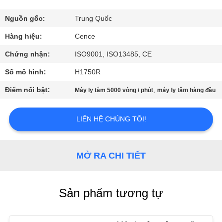
QUAN
NHÀ
Nguồn gốc:
Trung Quốc
MÁY
Hàng hiệu:
Cence
Chứng nhận:
ISO9001, ISO13485, CE
KIỂM
Số mô hình:
H1750R
SOÁT
Điểm nổi bật:
,
Máy ly tâm 5000 vòng / phút
máy ly tâm hàng đầu
CHẤT
LƯỢNG
LIÊN HỆ CHÚNG TÔI!
LIÊN
MỞ RA CHI TIẾT
HỆ
VỚI
Sản phẩm tương tự
CHÚNG
TÔI