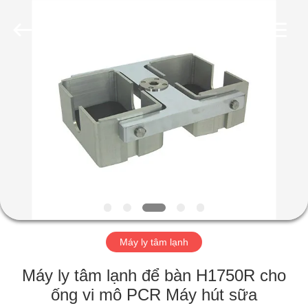
2026
Hunan
Xiangyi
Laboratory
Instrument
Development
Co.,
Ltd..
NHÀ
All
Rights
Reserved.
SẢN
PHẨM
VỀ
CHÚNG
TÔI
Máy ly tâm lạnh
CHUYẾN
Máy ly tâm lạnh để bàn H1750R cho
THAM
ống vi mô PCR Máy hút sữa