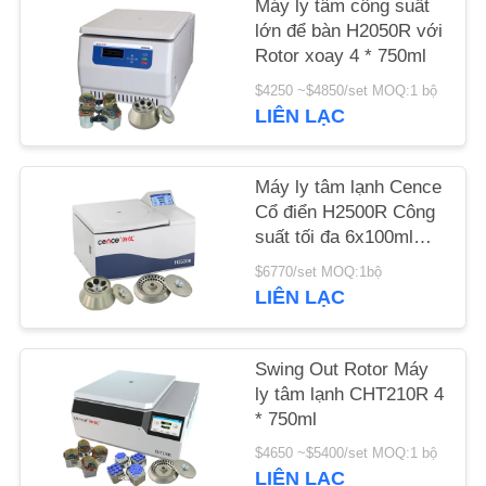
Máy ly tâm công suất
lớn để bàn H2050R với
TIN
Rotor xoay 4 * 750ml
TỨC
$4250 ~$4850/set MOQ:1 bộ
LIÊN LẠC
CÁC
VỤ
Máy ly tâm lạnh Cence
Cổ điển H2500R Công
ÁN
suất tối đa 6x100ml
Rotor góc
$6770/set MOQ:1bộ
VR
LIÊN LẠC
SƠ
Swing Out Rotor Máy
ĐỒ
ly tâm lạnh CHT210R 4
* 750ml
TRANG
$4650 ~$5400/set MOQ:1 bộ
WEB
LIÊN LẠC