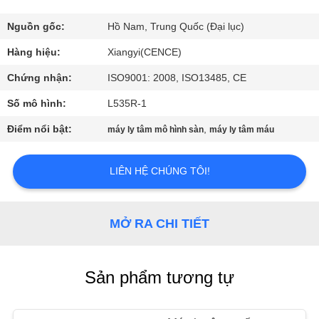
QUAN
NHÀ
Nguồn gốc:
Hồ Nam, Trung Quốc (Đại lục)
MÁY
Hàng hiệu:
Xiangyi(CENCE)
Chứng nhận:
ISO9001: 2008, ISO13485, CE
KIỂM
Số mô hình:
L535R-1
SOÁT
Điểm nổi bật:
,
máy ly tâm mô hình sàn
máy ly tâm máu
CHẤT
LƯỢNG
LIÊN HỆ CHÚNG TÔI!
LIÊN
MỞ RA CHI TIẾT
HỆ
VỚI
Sản phẩm tương tự
CHÚNG
TÔI