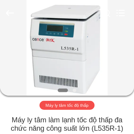
2026
Hunan
Xiangyi
Laboratory
Instrument
Development
Co.,
Ltd..
NHÀ
All
Rights
Reserved.
SẢN
PHẨM
VỀ
CHÚNG
TÔI
Máy ly tâm tốc độ thấp
CHUYẾN
Máy ly tâm làm lạnh tốc độ thấp đa
THAM
chức năng công suất lớn (L535R-1)