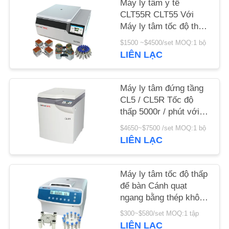
Máy ly tâm y tế
CLT55R CLT55 Với
TIN
Máy ly tâm tốc độ thấp
Swing Rotor
TỨC
$1500 ~$4500/set MOQ:1 bộ
LIÊN LẠC
CÁC
VỤ
Máy ly tâm đứng tầng
CL5 / CL5R Tốc độ
ÁN
thấp 5000r / phút với
Rotor xoay
$4650~$7500 /set MOQ:1 bộ
VR
LIÊN LẠC
SƠ
Máy ly tâm tốc độ thấp
ĐỒ
để bàn Cánh quạt
ngang bằng thép không
TRANG
gỉ 12x15ml L420-A
$300~$580/set MOQ:1 tập
WEB
4200rpm
LIÊN LẠC