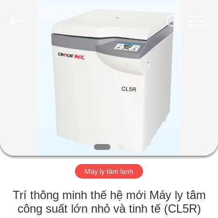
2026
Hunan
Xiangyi
Laboratory
Instrument
Development
Co.,
Ltd..
NHÀ
All
Rights
Reserved.
SẢN
PHẨM
VỀ
CHÚNG
TÔI
Máy ly tâm lạnh
CHUYẾN
Trí thông minh thế hệ mới Máy ly tâm
THAM
công suất lớn nhỏ và tinh tế (CL5R)