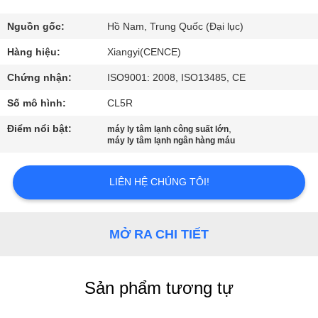
QUAN
NHÀ
Nguồn gốc:
Hồ Nam, Trung Quốc (Đại lục)
MÁY
Hàng hiệu:
Xiangyi(CENCE)
Chứng nhận:
ISO9001: 2008, ISO13485, CE
KIỂM
Số mô hình:
CL5R
SOÁT
Điểm nổi bật:
,
máy ly tâm lạnh công suất lớn
CHẤT
máy ly tâm lạnh ngân hàng máu
LƯỢNG
LIÊN HỆ CHÚNG TÔI!
LIÊN
HỆ
MỞ RA CHI TIẾT
VỚI
CHÚNG
Sản phẩm tương tự
TÔI