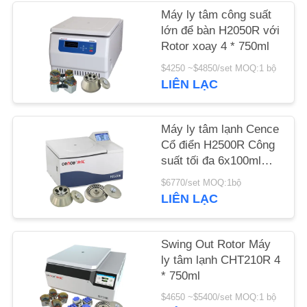
Máy ly tâm công suất
TIN
lớn để bàn H2050R với
Rotor xoay 4 * 750ml
TỨC
$4250 ~$4850/set MOQ:1 bộ
LIÊN LẠC
CÁC
VỤ
Máy ly tâm lạnh Cence
ÁN
Cổ điển H2500R Công
suất tối đa 6x100ml
Rotor góc
VR
$6770/set MOQ:1bộ
LIÊN LẠC
SƠ
Swing Out Rotor Máy
ĐỒ
ly tâm lạnh CHT210R 4
TRANG
* 750ml
WEB
$4650 ~$5400/set MOQ:1 bộ