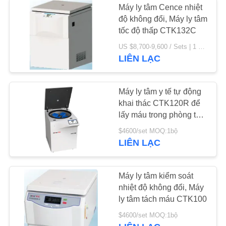
Máy ly tâm Cence nhiệt
độ không đổi, Máy ly tâm
tốc độ thấp CTK132C
US $8,700-9,600 / Sets | 1 Set/Sets (Min. Order) MOQ:1bộ
LIÊN LẠC
Máy ly tâm y tế tự động
khai thác CTK120R để
lấy máu trong phòng thí
nghiệm bệnh viện
$4600/set MOQ:1bộ
LIÊN LẠC
Máy ly tâm kiểm soát
nhiệt độ không đổi, Máy
ly tâm tách máu CTK100
$4600/set MOQ:1bộ