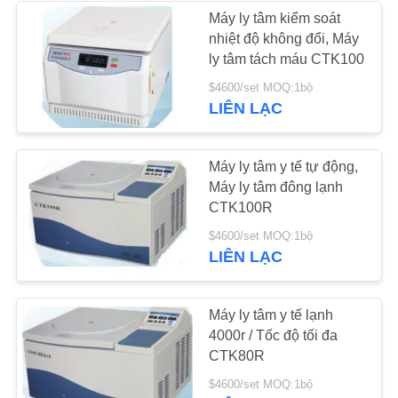
Máy ly tâm kiểm soát
PRIVACY
nhiệt độ không đổi, Máy
214
ly tâm tách máu CTK100
POLICY
Máy ly tâm tốc độ
$4600/set MOQ:1bộ
LIÊN LẠC
thấp
Máy ly tâm y tế tự động,
Máy ly tâm đông lạnh
CTK100R
60
$4600/set MOQ:1bộ
LIÊN LẠC
Máy ly tâm tốc độ
cao
Máy ly tâm y tế lạnh
4000r / Tốc độ tối đa
CTK80R
$4600/set MOQ:1bộ