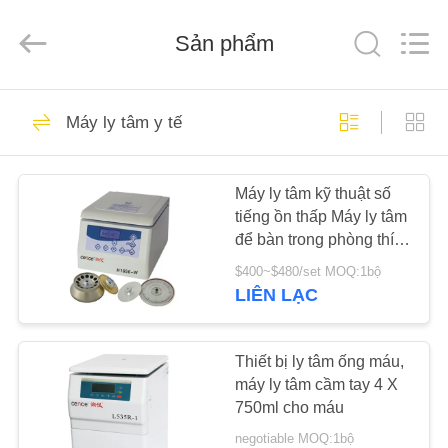
2026
Hunan
Xiangyi
Laboratory
Sản phẩm
Instrument
Development
Co.,
Ltd..
NHÀ
All
113
Rights
Máy ly tâm y tế
Reserved.
Máy ly tâm phòng
SẢN
thí nghiệm
Máy ly tâm kỹ thuật số
PHẨM
tiếng ồn thấp Máy ly tâm
để bàn trong phòng thí
VỀ
nghiệm H1650-W
$400~$480/set MOQ:1bộ
CHÚNG
LIÊN LẠC
148
TÔI
Thiết bị ly tâm ống máu,
Máy ly tâm y tế
máy ly tâm cầm tay 4 X
CHUYẾN
750ml cho máu
THAM
negotiable MOQ:1bộ