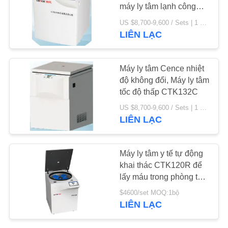
máy ly tâm lạnh công
suất lớn
TIN
US $8,700-9,600 / Sets | 1 Set/Sets (Min. Order) MOQ:1bộ
LIÊN LẠC
69
TỨC
Máy ly tâm tách
Máy ly tâm Cence nhiệt
CÁC
máu
độ không đổi, Máy ly tâm
VỤ
tốc độ thấp CTK132C
ÁN
US $8,700-9,600 / Sets | 1 Set/Sets (Min. Order) MOQ:1bộ
LIÊN LẠC
VR
53
Máy ly tâm y tế tự động
Máy ly tâm ngân
khai thác CTK120R để
SƠ
lấy máu trong phòng thí
hàng máu
ĐỒ
nghiệm bệnh viện
$4600/set MOQ:1bộ
TRANG
LIÊN LẠC
WEB