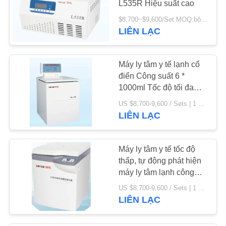
L535R Hiệu suất cao
5
$8,700~$9,600/Set MOQ:bộ/bộ 1
LIÊN LẠC
Máy ly tâm mini
Máy ly tâm y tế lạnh cổ
điển Công suất 6 *
1000ml Tốc độ tối đa
6000 vòng / phút
US $8,700-9,600 / Sets | 1 Set/Sets (Min. Order) MOQ:bộ/bộ 1
LIÊN LẠC
15
Chiếc chai và ống ly
Máy ly tâm y tế tốc độ
tâm
thấp, tự động phát hiện
máy ly tâm lạnh công
suất lớn
US $8,700-9,600 / Sets | 1 Set/Sets (Min. Order) MOQ:1bộ
LIÊN LẠC