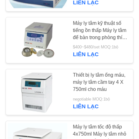
LIÊN LẠC
16
Máy ly tâm kỹ thuật số
Bảng siêu nhỏ
tiếng ồn thấp Máy ly tâm
để bàn trong phòng thí
nghiệm H1650-W
$400~$480/set MOQ:1bộ
LIÊN LẠC
Thiết bị ly tâm ống máu,
4
máy ly tâm cầm tay 4 X
750ml cho máu
Máy ly tâm dầu thô
negotiable MOQ:1bộ
LIÊN LẠC
Máy ly tâm tốc độ thấp
4x750ml Máy ly tâm nhỏ