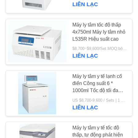
QUAN
LIÊN LẠC
NHÀ
MÁY
Máy ly tâm tốc độ thấp
35
4x750ml Máy ly tâm nhỏ
Máy ly tâm PRP
L535R Hiệu suất cao
KIỂM
PRF
$8,700~$9,600/Set MOQ:bộ/bộ 1
SOÁT
LIÊN LẠC
CHẤT
LƯỢNG
Máy ly tâm y tế lạnh cổ
điển Công suất 6 *
1000ml Tốc độ tối đa
LIÊN
69
6000 vòng / phút
US $8,700-9,600 / Sets | 1 Set/Sets (Min. Order) MOQ:bộ/bộ 1
HỆ
LIÊN LẠC
Máy ly tâm lạnh
VỚI
CHÚNG
Máy ly tâm y tế tốc độ
TÔI
thấp, tự động phát hiện