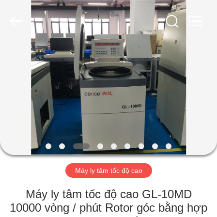
2026
Hunan
Xiangyi
Laboratory
Instrument
Development
Co.,
Ltd..
NHÀ
All
Rights
Reserved.
SẢN
PHẨM
VỀ
CHÚNG
TÔI
Máy ly tâm tốc độ cao
CHUYẾN
Máy ly tâm tốc độ cao GL-10MD
THAM
10000 vòng / phút Rotor góc bằng hợp