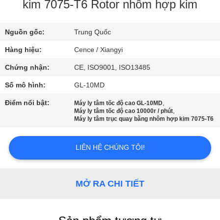
QUAN
kim 7075-T6 Rotor nhôm hợp kim
NHÀ
Nguồn gốc:
Trung Quốc
MÁY
Hàng hiệu:
Cence / Xiangyi
KIỂM
Chứng nhận:
CE, ISO9001, ISO13485
SOÁT
Số mô hình:
GL-10MD
CHẤT
Điểm nổi bật:
,
Máy ly tâm tốc độ cao GL-10MD
,
Máy ly tâm tốc độ cao 10000r / phút
LƯỢNG
Máy ly tâm trục quay bằng nhôm hợp kim 7075-T6
LIÊN
LIÊN HỆ CHÚNG TÔI!
HỆ
VỚI
MỞ RA CHI TIẾT
CHÚNG
TÔI