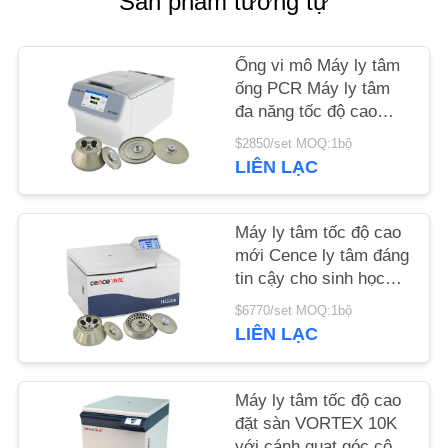
Sản phẩm tương tự
TIN
Ống vi mô Máy ly tâm
TỨC
ống PCR Máy ly tâm
đa năng tốc độ cao
H1750R
CÁC
$2850/set MOQ:1bộ
LIÊN LẠC
VỤ
ÁN
Máy ly tâm tốc độ cao
mới Cence ly tâm đáng
VR
tin cậy cho sinh học
phân tử
$6770/set MOQ:1bộ
SƠ
LIÊN LẠC
ĐỒ
TRANG
Máy ly tâm tốc độ cao
đặt sàn VORTEX 10K
WEB
với cánh quạt góc công