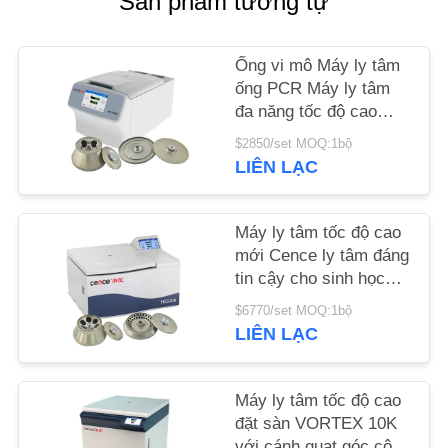
Sản phẩm tương tự
TIN
Ống vi mô Máy ly tâm
TỨC
ống PCR Máy ly tâm
đa năng tốc độ cao
H1750R
CÁC
$2850/set MOQ:1bộ
LIÊN LẠC
VỤ
ÁN
Máy ly tâm tốc độ cao
mới Cence ly tâm đáng
VR
tin cậy cho sinh học
phân tử
$6770/set MOQ:1bộ
SƠ
LIÊN LẠC
ĐỒ
TRANG
Máy ly tâm tốc độ cao
đặt sàn VORTEX 10K
WEB
với cánh quạt góc công