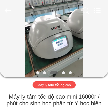
2026
Hunan
Xiangyi
Laboratory
Instrument
Development
Co.,
Ltd..
NHÀ
All
Rights
Reserved.
SẢN
PHẨM
VỀ
CHÚNG
TÔI
Máy ly tâm tốc độ cao
CHUYẾN
Máy ly tâm tốc độ cao mini 16000r /
THAM
phút cho sinh học phân tử Y học hiện