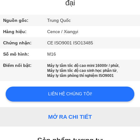
QUAN
đại
NHÀ
Nguồn gốc:
Trung Quốc
MÁY
Hàng hiệu:
Cence / Xiangyi
KIỂM
Chứng nhận:
CE ISO9001 ISO13485
SOÁT
Số mô hình:
M16
CHẤT
Điểm nổi bật:
,
Máy ly tâm tốc độ cao mini 16000r / phút
,
Máy ly tâm tốc độ cao sinh học phân tử
LƯỢNG
Máy ly tâm phòng thí nghiệm ISO9001
LIÊN
LIÊN HỆ CHÚNG TÔI!
HỆ
VỚI
MỞ RA CHI TIẾT
CHÚNG
TÔI