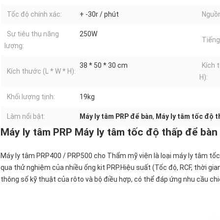
Tốc độ chính xác:
+ -30r / phút
Nguồn
Sự tiêu thụ năng
250W
Tiếng
lượng:
38 * 50 * 30 cm
Kích 
Kích thước (L * W * H):
H):
Khối lượng tịnh:
19kg
Làm nổi bật:
Máy ly tâm PRP để bàn
,
Máy ly tâm tốc độ 
Máy ly tâm PRP Máy ly tâm tốc độ thấp để bà
Máy ly tâm PRP400 / PRP500 cho Thẩm mỹ viện là loại máy ly tâm tốc 
qua thử nghiệm của nhiều ống kit PRP.Hiệu suất (Tốc độ, RCF, thời gi
thông số kỹ thuật của rôto và bộ điều hợp, có thể đáp ứng nhu cầu chi