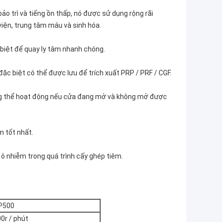
 bảo trì và tiếng ồn thấp, nó được sử dụng rộng rãi
viện, trung tâm máu và sinh hóa.
 biệt để quay ly tâm nhanh chóng.
đặc biệt có thể được lưu để trích xuất PRP / PRF / CGF.
ng thể hoạt động nếu cửa đang mở và không mở được
m tốt nhất.
 ô nhiễm trong quá trình cấy ghép tiêm.
P500
0r / phút