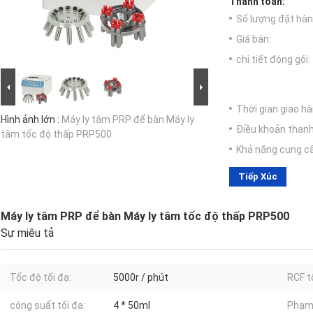
Thanh toán:
Số lượng đặt hàng
Giá bán:
chi tiết đóng gói:
Thời gian giao hà
Hình ảnh lớn :
Máy ly tâm PRP để bàn Máy ly
Điều khoản thanh
tâm tốc độ thấp PRP500
Khả năng cung c
Tiếp Xúc
Máy ly tâm PRP để bàn Máy ly tâm tốc độ thấp PRP500
Sự miêu tả
Tốc độ tối đa:
5000r / phút
RCF t
công suất tối đa:
4 * 50ml
Phạm 