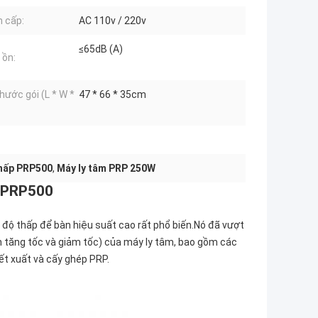
 cấp:
AC 110v / 220v
≤65dB (A)
 ồn:
thước gói (L * W *
47 * 66 * 35cm
thấp PRP500
,
Máy ly tâm PRP 250W
n PRP500
độ thấp để bàn hiệu suất cao rất phổ biến.Nó đã vượt
an tăng tốc và giảm tốc) của máy ly tâm, bao gồm các
ết xuất và cấy ghép PRP.