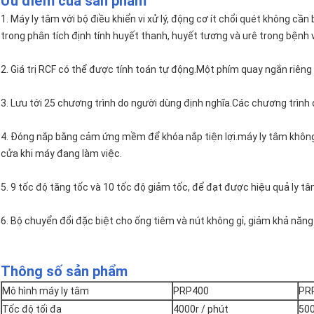
Ưu điểm của sản phẩm
1. Máy ly tâm với bộ điều khiển vi xử lý, động cơ ít chổi quét không cần
trong phân tích định tính huyết thanh, huyết tương và urê trong bệnh 
2. Giá trị RCF có thể được tính toán tự động.Một phím quay ngắn riêng
3. Lưu tới 25 chương trình do người dùng định nghĩa.Các chương trình 
4. Đóng nắp bằng cảm ứng mềm để khóa nắp tiện lợi.máy ly tâm khô
cửa khi máy đang làm việc.
5. 9 tốc độ tăng tốc và 10 tốc độ giảm tốc, để đạt được hiệu quả ly tâ
6. Bộ chuyển đổi đặc biệt cho ống tiêm và nút không gỉ, giảm khả năng
Thông số sản phẩm
Mô hình máy ly tâm
PRP400
PR
Tốc độ tối đa
4000r / phút
500