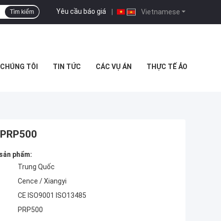
Yêu cầu báo giá
|
Vietnamese
Tìm kiếm
I CHÚNG TÔI
TIN TỨC
CÁC VỤ ÁN
THỰC TẾ ẢO
p PRP500
 sản phẩm:
Trung Quốc
Cence / Xiangyi
CE ISO9001 ISO13485
PRP500