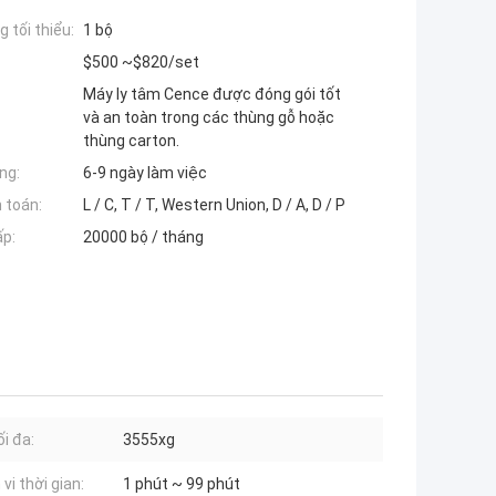
 tối thiểu:
1 bộ
$500 ~$820/set
Máy ly tâm Cence được đóng gói tốt
và an toàn trong các thùng gỗ hoặc
thùng carton.
ng:
6-9 ngày làm việc
 toán:
L / C, T / T, Western Union, D / A, D / P
ấp:
20000 bộ / tháng
ối đa:
3555xg
vi thời gian:
1 phút ~ 99 phút