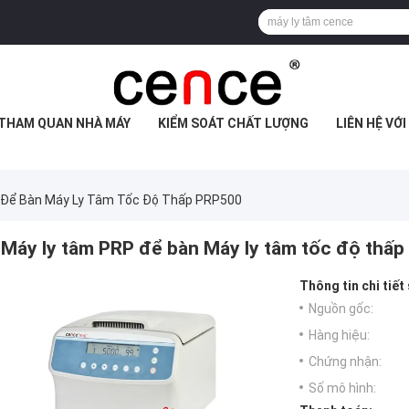
THAM QUAN NHÀ MÁY
KIỂM SOÁT CHẤT LƯỢNG
LIÊN HỆ VỚ
 Để Bàn Máy Ly Tâm Tốc Độ Thấp PRP500
Máy ly tâm PRP để bàn Máy ly tâm tốc độ thấ
Thông tin chi tiết
Nguồn gốc:
Hàng hiệu:
Chứng nhận:
Số mô hình: