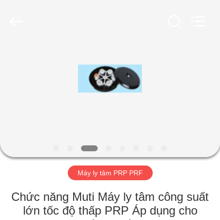
2026
Hunan
Xiangyi
Laboratory
Instrument
Development
Co.,
Ltd..
NHÀ
All
Rights
Reserved.
SẢN
PHẨM
VỀ
CHÚNG
TÔI
Máy ly tâm PRP PRF
CHUYẾN
Chức năng Muti Máy ly tâm công suất
THAM
lớn tốc độ thấp PRP Áp dụng cho