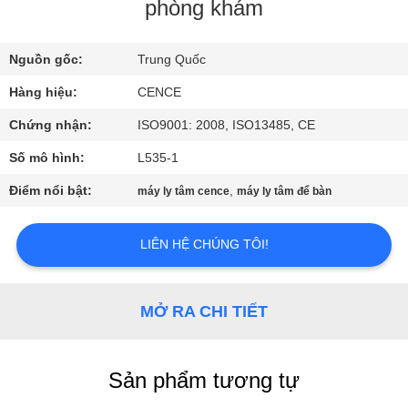
QUAN
phòng khám
NHÀ
Nguồn gốc:
Trung Quốc
MÁY
Hàng hiệu:
CENCE
KIỂM
Chứng nhận:
ISO9001: 2008, ISO13485, CE
SOÁT
Số mô hình:
L535-1
CHẤT
Điểm nổi bật:
,
máy ly tâm cence
máy ly tâm để bàn
LƯỢNG
LIÊN HỆ CHÚNG TÔI!
LIÊN
HỆ
MỞ RA CHI TIẾT
VỚI
CHÚNG
Sản phẩm tương tự
TÔI