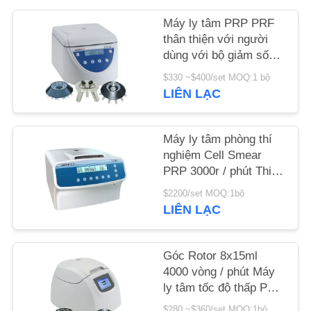
Máy ly tâm PRP PRF
TIN
thân thiện với người
TỨC
dùng với bộ giảm sốc
độc đáo
$330 ~$400/set MOQ:1 bộ
LIÊN LẠC
CÁC
VỤ
Máy ly tâm phòng thí
ÁN
nghiệm Cell Smear
PRP 3000r / phút Thiết
VR
bị ly tâm
$2200/set MOQ:1bộ
LIÊN LẠC
SƠ
ĐỒ
Góc Rotor 8x15ml
4000 vòng / phút Máy
TRANG
ly tâm tốc độ thấp PRP
WEB
PRF TD4 để bàn
$280 ~$360/set MOQ:1bộ