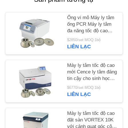
TIN
Ống vi mô Máy ly tâm
TỨC
ống PCR Máy ly tâm
đa năng tốc độ cao
H1750R
CÁC
$2850/set MOQ:1bộ
LIÊN LẠC
VỤ
ÁN
Máy ly tâm tốc độ cao
mới Cence ly tâm đáng
VR
tin cậy cho sinh học
phân tử
$6770/set MOQ:1bộ
LIÊN LẠC
SƠ
ĐỒ
TRANG
Máy ly tâm tốc độ cao
đặt sàn VORTEX 10K
WEB
với cánh quạt góc công