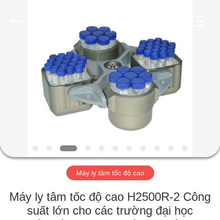
2026
Hunan
Xiangyi
Laboratory
Instrument
Development
Co.,
Ltd..
NHÀ
All
Rights
Reserved.
SẢN
PHẨM
VỀ
CHÚNG
TÔI
Máy ly tâm tốc độ cao
CHUYẾN
Máy ly tâm tốc độ cao H2500R-2 Công
THAM
suất lớn cho các trường đại học