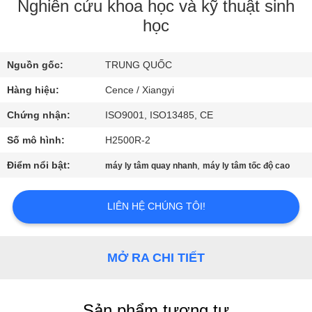
QUAN
Nghiên cứu khoa học và kỹ thuật sinh
học
NHÀ
MÁY
Nguồn gốc:
TRUNG QUỐC
Hàng hiệu:
Cence / Xiangyi
KIỂM
SOÁT
Chứng nhận:
ISO9001, ISO13485, CE
CHẤT
Số mô hình:
H2500R-2
LƯỢNG
Điểm nổi bật:
,
máy ly tâm quay nhanh
máy ly tâm tốc độ cao
LIÊN
LIÊN HỆ CHÚNG TÔI!
HỆ
VỚI
MỞ RA CHI TIẾT
CHÚNG
TÔI
Sản phẩm tương tự