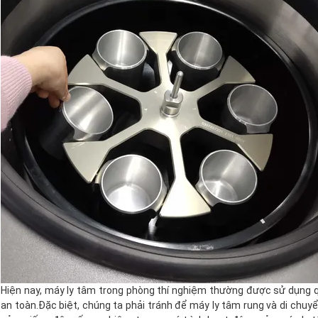
Hiện nay, máy ly tâm trong phòng thí nghiệm thường được sử dụng q
an toàn.Đặc biệt, chúng ta phải tránh để máy ly tâm rung và di chuy