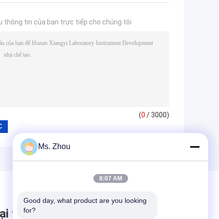
u thông tin của bạn trực tiếp cho chúng tôi
(
0
/ 3000)
Ms. Zhou
8:07 AM
Good day, what product are you looking 
for?
ại tin nhắn