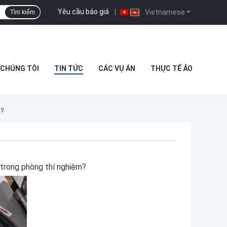
Yêu cầu báo giá
|
Vietnamese
Tìm kiếm
I CHÚNG TÔI
TIN TỨC
CÁC VỤ ÁN
THỰC TẾ ẢO
m?
 trong phòng thí nghiệm?