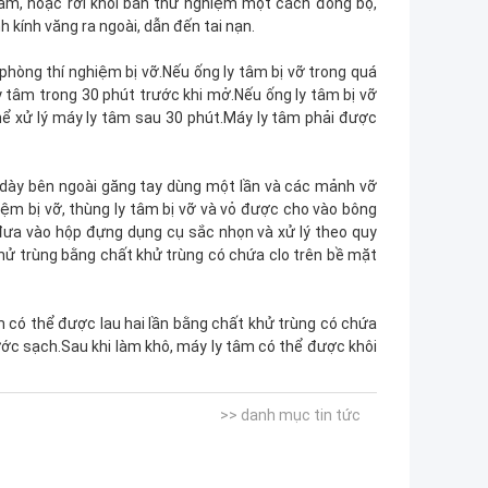
âm, hoặc rơi khỏi bàn thử nghiệm một cách đồng bộ,
 kính văng ra ngoài, dẫn đến tai nạn.
phòng thí nghiệm bị vỡ.Nếu ống ly tâm bị vỡ trong quá
y tâm trong 30 phút trước khi mở.Nếu ống ly tâm bị vỡ
thể xử lý máy ly tâm sau 30 phút.Máy ly tâm phải được
u dày bên ngoài găng tay dùng một lần và các mảnh vỡ
ệm bị vỡ, thùng ly tâm bị vỡ và vỏ được cho vào bông
 đưa vào hộp đựng dụng cụ sắc nhọn và xử lý theo quy
hử trùng bằng chất khử trùng có chứa clo trên bề mặt
m có thể được lau hai lần bằng chất khử trùng có chứa
ước sạch.Sau khi làm khô, máy ly tâm có thể được khôi
>> danh mục tin tức