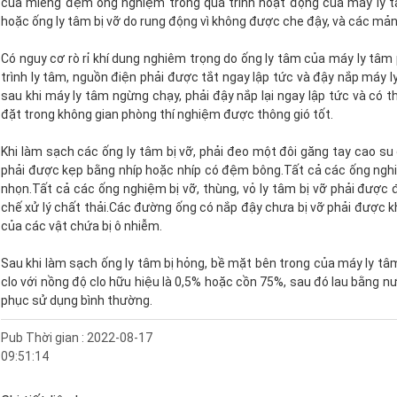
của miếng đệm ống nghiệm trong quá trình hoạt động của máy ly t
hoặc ống ly tâm bị vỡ do rung động vì không được che đậy, và các mảnh
Có nguy cơ rò rỉ khí dung nghiêm trọng do ống ly tâm của máy ly tâm 
trình ly tâm, nguồn điện phải được tắt ngay lập tức và đậy nắp máy l
sau khi máy ly tâm ngừng chạy, phải đậy nắp lại ngay lập tức và có 
đặt trong không gian phòng thí nghiệm được thông gió tốt.
Khi làm sạch các ống ly tâm bị vỡ, phải đeo một đôi găng tay cao s
phải được kẹp bằng nhíp hoặc nhíp có đệm bông.Tất cả các ống nghi
nhọn.Tất cả các ống nghiệm bị vỡ, thùng, vỏ ly tâm bị vỡ phải được
chế xử lý chất thải.Các đường ống có nắp đậy chưa bị vỡ phải được k
của các vật chứa bị ô nhiễm.
Sau khi làm sạch ống ly tâm bị hỏng, bề mặt bên trong của máy ly tâ
clo với nồng độ clo hữu hiệu là 0,5% hoặc cồn 75%, sau đó lau bằng n
phục sử dụng bình thường.
Pub Thời gian : 2022-08-17
09:51:14