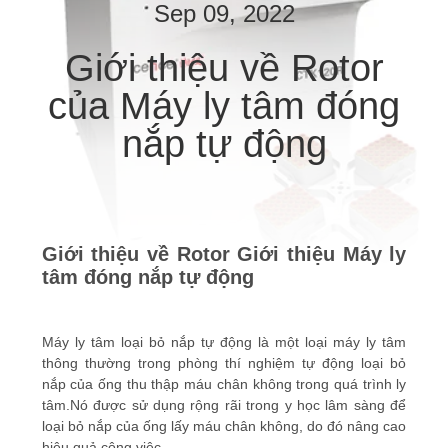
QUAN
Sep 09, 2022
NHÀ
Giới thiệu về Rotor
MÁY
của Máy ly tâm đóng
nắp tự động
KIỂM
SOÁT
CHẤT
LƯỢNG
Giới thiệu về Rotor Giới thiệu Máy ly
tâm đóng nắp tự động
LIÊN
HỆ
Máy ly tâm loại bỏ nắp tự động là một loại máy ly tâm
VỚI
thông thường trong phòng thí nghiệm tự động loại bỏ
nắp của ống thu thập máu chân không trong quá trình ly
CHÚNG
tâm.Nó được sử dụng rộng rãi trong y học lâm sàng để
TÔI
loại bỏ nắp của ống lấy máu chân không, do đó nâng cao
hiệu quả công việc.