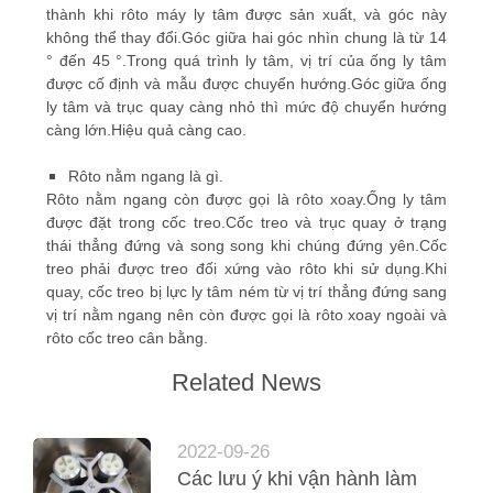
thành khi rôto máy ly tâm được sản xuất, và góc này
không thể thay đổi.Góc giữa hai góc nhìn chung là từ 14
PRIVACY
° đến 45 °.Trong quá trình ly tâm, vị trí của ống ly tâm
POLICY
được cố định và mẫu được chuyển hướng.Góc giữa ống
ly tâm và trục quay càng nhỏ thì mức độ chuyển hướng
càng lớn.Hiệu quả càng cao.
Rôto nằm ngang là gì.
Rôto nằm ngang còn được gọi là rôto xoay.Ống ly tâm
được đặt trong cốc treo.Cốc treo và trục quay ở trạng
thái thẳng đứng và song song khi chúng đứng yên.Cốc
treo phải được treo đối xứng vào rôto khi sử dụng.Khi
quay, cốc treo bị lực ly tâm ném từ vị trí thẳng đứng sang
vị trí nằm ngang nên còn được gọi là rôto xoay ngoài và
rôto cốc treo cân bằng.
Related News
2022-09-26
Các lưu ý khi vận hành làm