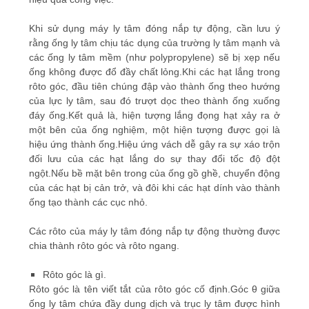
TIN
Khi sử dụng máy ly tâm đóng nắp tự động, cần lưu ý
rằng ống ly tâm chịu tác dụng của trường ly tâm mạnh và
TỨC
các ống ly tâm mềm (như polypropylene) sẽ bị xẹp nếu
ống không được đổ đầy chất lỏng.Khi các hạt lắng trong
rôto góc, đầu tiên chúng đập vào thành ống theo hướng
CÁC
của lực ly tâm, sau đó trượt dọc theo thành ống xuống
đáy ống.Kết quả là, hiện tượng lắng đọng hạt xảy ra ở
VỤ
một bên của ống nghiệm, một hiện tượng được gọi là
ÁN
hiệu ứng thành ống.Hiệu ứng vách dễ gây ra sự xáo trộn
đối lưu của các hạt lắng do sự thay đổi tốc độ đột
ngột.Nếu bề mặt bên trong của ống gồ ghề, chuyển động
VR
của các hạt bị cản trở, và đôi khi các hạt dính vào thành
ống tạo thành các cục nhỏ.
SƠ
Các rôto của máy ly tâm đóng nắp tự động thường được
chia thành rôto góc và rôto ngang.
ĐỒ
TRANG
Rôto góc là gì.
Rôto góc là tên viết tắt của rôto góc cố định.Góc θ giữa
WEB
ống ly tâm chứa đầy dung dịch và trục ly tâm được hình